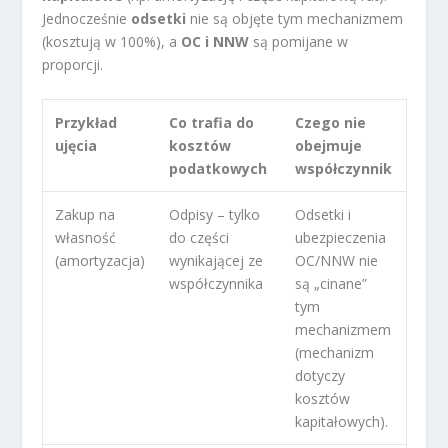
Jednocześnie
odsetki
nie są objęte tym mechanizmem
(kosztują w 100%), a
OC i NNW
są pomijane w
proporcji.
Przykład
Co trafia do
Czego nie
ujęcia
kosztów
obejmuje
podatkowych
współczynnik
Zakup na
Odpisy – tylko
Odsetki i
własność
do części
ubezpieczenia
(amortyzacja)
wynikającej ze
OC/NNW nie
współczynnika
są „cinane”
tym
mechanizmem
(mechanizm
dotyczy
kosztów
kapitałowych).