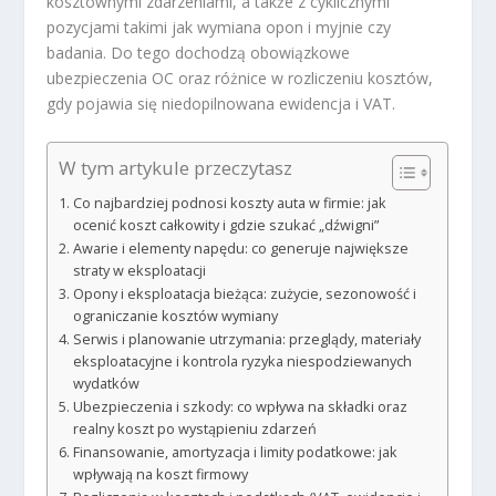
kosztownymi zdarzeniami, a także z cyklicznymi
pozycjami takimi jak wymiana opon i myjnie czy
badania. Do tego dochodzą obowiązkowe
ubezpieczenia OC oraz różnice w rozliczeniu kosztów,
gdy pojawia się niedopilnowana ewidencja i VAT.
W tym artykule przeczytasz
Co najbardziej podnosi koszty auta w firmie: jak
ocenić koszt całkowity i gdzie szukać „dźwigni”
Awarie i elementy napędu: co generuje największe
straty w eksploatacji
Opony i eksploatacja bieżąca: zużycie, sezonowość i
ograniczanie kosztów wymiany
Serwis i planowanie utrzymania: przeglądy, materiały
eksploatacyjne i kontrola ryzyka niespodziewanych
wydatków
Ubezpieczenia i szkody: co wpływa na składki oraz
realny koszt po wystąpieniu zdarzeń
Finansowanie, amortyzacja i limity podatkowe: jak
wpływają na koszt firmowy