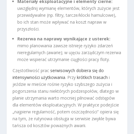
Materiały eksploatacyjne i elementy cierne:
uwzględnij wymianę elementów, których zużycie jest
przewidywalne (np. filtry, tarcze/klocki hamulcowe),
bo ich stan może wpływać na koszt napraw w
przyszłości.
Rezerwa na naprawy wynikające z usterek:
mimo planowania zawsze istnieje ryzyko zdarzeń
nieregularnych (awarie); w ujęciu zarządczym rezerwa
może wspierać utrzymanie ciągłości pracy floty.
Częstotliwość prac
serwisowych dobiera się do
intensywności użytkowania
. Przy
krótkich trasach
i
jeździe w mieście rośnie ryzyko szybszego zużycia i
pogorszenia stanu niektórych podzespołów, dlatego w
planie utrzymania warto mocniej pilnować odstępów
dla elementów eksploatacyjnych. W praktyce podejście
„najpierw regularność, potem oszczędności” opiera się
na tym, że rutynowa obsługa w serwisie zwykle bywa
tańsza od kosztów poważnych awarii.