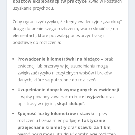
kosztów eksploatacji (w praktyce 75%)
w kosztach
uzyskania przychodu.
Żeby ograniczyć ryzyko, że błędy ewidencyjne „zamkną”
drogę do pełniejszego rozliczenia, warto skupić się na
elementach, które pozwalają odtworzyć trasę i
podstawę do rozliczenia:
Prowadzenie kilometrówki na bieżąco
– brak
ewidencji lub przerwy w jej uzupełnianiu mogą
zwiększać ryzyko nieczytelnych wpisów i braków
danych, które są potrzebne do rozliczeń.
Uzupełnianie danych wymaganych w ewidencji
– wpisy powinny zawierać m.in.
cel wyjazdu
oraz
opis trasy w ujęciu „
skąd–dokąd
”.
Spójność liczby kilometrów i stawki
– przy
rozliczeniu trzeba mieć podpięte
faktycznie
przejechane kilometry
oraz
stawki za 1 km
;
niespójności mogą utrudniać domknięcie rozliczeń.