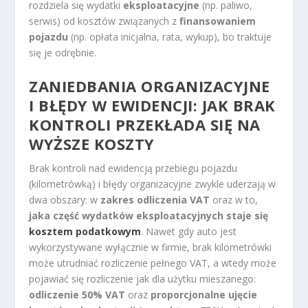
rozdziela się wydatki
eksploatacyjne
(np. paliwo,
serwis) od kosztów związanych z
finansowaniem
pojazdu
(np. opłata inicjalna, rata, wykup), bo traktuje
się je odrębnie.
ZANIEDBANIA ORGANIZACYJNE
I BŁĘDY W EWIDENCJI: JAK BRAK
KONTROLI PRZEKŁADA SIĘ NA
WYŻSZE KOSZTY
Brak kontroli nad ewidencją przebiegu pojazdu
(kilometrówką) i błędy organizacyjne zwykle uderzają w
dwa obszary: w
zakres odliczenia VAT
oraz w to,
jaka część wydatków eksploatacyjnych staje się
kosztem podatkowym
. Nawet gdy auto jest
wykorzystywane wyłącznie w firmie, brak kilometrówki
może utrudniać rozliczenie pełnego VAT, a wtedy może
pojawiać się rozliczenie jak dla użytku mieszanego:
odliczenie 50% VAT
oraz
proporcjonalne ujęcie