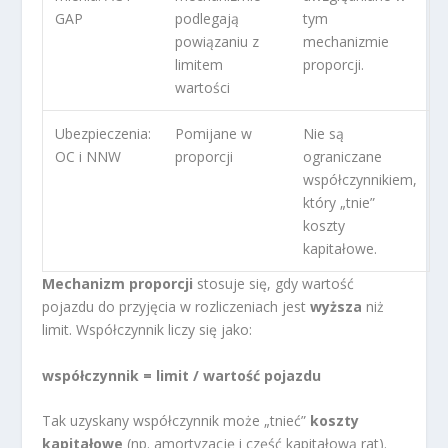
GAP
podlegają
tym
powiązaniu z
mechanizmie
limitem
proporcji.
wartości
Ubezpieczenia:
Pomijane w
Nie są
OC i NNW
proporcji
ograniczane
współczynnikiem,
który „tnie”
koszty
kapitałowe.
Mechanizm proporcji
stosuje się, gdy wartość
pojazdu do przyjęcia w rozliczeniach jest
wyższa
niż
limit. Współczynnik liczy się jako:
współczynnik = limit / wartość pojazdu
Tak uzyskany współczynnik może „tnieć”
koszty
kapitałowe
(np. amortyzację i część kapitałową rat).