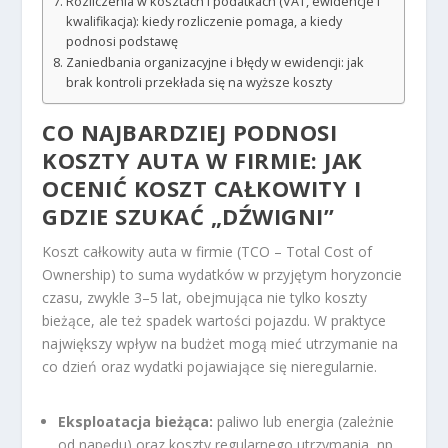
Rozliczenia w kosztach i podatkach (VAT, ewidencje i
kwalifikacja): kiedy rozliczenie pomaga, a kiedy
podnosi podstawę
Zaniedbania organizacyjne i błędy w ewidencji: jak
brak kontroli przekłada się na wyższe koszty
CO NAJBARDZIEJ PODNOSI
KOSZTY AUTA W FIRMIE: JAK
OCENIĆ KOSZT CAŁKOWITY I
GDZIE SZUKAĆ „DŹWIGNI”
Koszt całkowity auta w firmie (TCO – Total Cost of
Ownership) to suma wydatków w przyjętym horyzoncie
czasu, zwykle 3–5 lat, obejmująca nie tylko koszty
bieżące, ale też spadek wartości pojazdu. W praktyce
największy wpływ na budżet mogą mieć utrzymanie na
co dzień oraz wydatki pojawiające się nieregularnie.
Eksploatacja bieżąca:
paliwo lub energia (zależnie
od napędu) oraz koszty regularnego utrzymania, np.