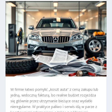
W firmie łatwo pomylić „koszt auta” z ceną zakupu lub
jedną, widoczną fakturą, bo realnie budżet rozjeżdża
się głównie przez utrzymanie bieżące oraz wydatki
nieregularne. W praktyce paliwo i serwis idą w parze z