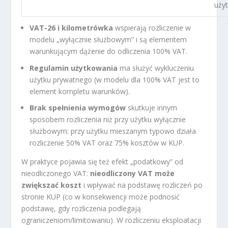
uży
VAT-26 i kilometrówka
wspierają rozliczenie w
modelu „wyłącznie służbowym” i są elementem
warunkującym dążenie do odliczenia 100% VAT.
Regulamin użytkowania
ma służyć wykluczeniu
użytku prywatnego (w modelu dla 100% VAT jest to
element kompletu warunków).
Brak spełnienia wymogów
skutkuje innym
sposobem rozliczenia niż przy użytku wyłącznie
służbowym: przy użytku mieszanym typowo działa
rozliczenie 50% VAT oraz 75% kosztów w KUP.
W praktyce pojawia się też efekt „podatkowy” od
nieodliczonego VAT:
nieodliczony VAT może
zwiększać koszt
i wpływać na podstawę rozliczeń po
stronie KUP (co w konsekwencji może podnosić
podstawę, gdy rozliczenia podlegają
ograniczeniom/limitowaniu). W rozliczeniu eksploatacji