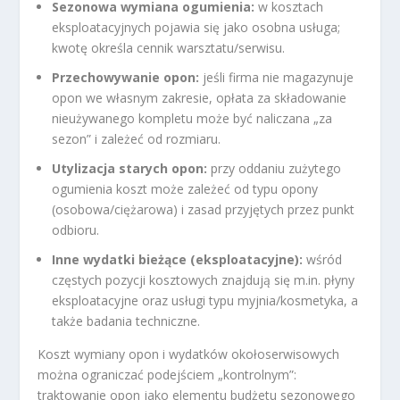
Sezonowa wymiana ogumienia:
w kosztach
eksploatacyjnych pojawia się jako osobna usługa;
kwotę określa cennik warsztatu/serwisu.
Przechowywanie opon:
jeśli firma nie magazynuje
opon we własnym zakresie, opłata za składowanie
nieużywanego kompletu może być naliczana „za
sezon” i zależeć od rozmiaru.
Utylizacja starych opon:
przy oddaniu zużytego
ogumienia koszt może zależeć od typu opony
(osobowa/ciężarowa) i zasad przyjętych przez punkt
odbioru.
Inne wydatki bieżące (eksploatacyjne):
wśród
częstych pozycji kosztowych znajdują się m.in. płyny
eksploatacyjne oraz usługi typu myjnia/kosmetyka, a
także badania techniczne.
Koszt wymiany opon i wydatków okołoserwisowych
można ograniczać podejściem „kontrolnym”:
traktowanie opon jako elementu budżetu sezonowego