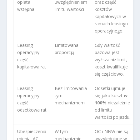
opłata
uwzględnieniem
oraz część
wstępna
limitu wartości
kosztów
kapitałowych w
ramach leasingu
operacyjnego.
Leasing
Limitowana
Gdy wartość
operacyjny –
proporcją
bazowa jest
część
wyższa niż limit,
kapitałowa rat
koszt kwalifikuje
się częściowo.
Leasing
Bez limitowania
Odsetki ujmuje
operacyjny –
tym
się jako koszt
w
część
mechanizmem
100%
niezależnie
odsetkowa rat
od limitu
wartości pojazdu.
Ubezpieczenia
W tym
OC i NNW nie są
mienia: AC i
mechanizmie
uwzględniane w