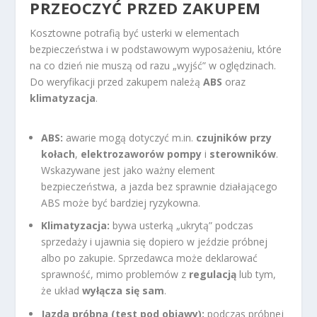
PRZEOCZYĆ PRZED ZAKUPEM
Kosztowne potrafią być usterki w elementach
bezpieczeństwa i w podstawowym wyposażeniu, które
na co dzień nie muszą od razu „wyjść” w oględzinach.
Do weryfikacji przed zakupem należą
ABS
oraz
klimatyzacja
.
ABS:
awarie mogą dotyczyć m.in.
czujników przy
kołach
,
elektrozaworów pompy
i
sterowników
.
Wskazywane jest jako ważny element
bezpieczeństwa, a jazda bez sprawnie działającego
ABS może być bardziej ryzykowna.
Klimatyzacja:
bywa usterką „ukrytą” podczas
sprzedaży i ujawnia się dopiero w jeździe próbnej
albo po zakupie. Sprzedawca może deklarować
sprawność, mimo problemów z
regulacją
lub tym,
że układ
wyłącza się sam
.
Jazda próbna (test pod objawy):
podczas próbnej