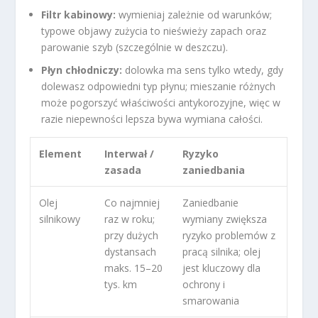
Filtr kabinowy:
wymieniaj zależnie od warunków;
typowe objawy zużycia to nieświeży zapach oraz
parowanie szyb (szczególnie w deszczu).
Płyn chłodniczy:
dolowka ma sens tylko wtedy, gdy
dolewasz odpowiedni typ płynu; mieszanie różnych
może pogorszyć właściwości antykorozyjne, więc w
razie niepewności lepsza bywa wymiana całości.
Element
Interwał /
Ryzyko
zasada
zaniedbania
Olej
Co najmniej
Zaniedbanie
silnikowy
raz w roku;
wymiany zwiększa
przy dużych
ryzyko problemów z
dystansach
pracą silnika; olej
maks. 15–20
jest kluczowy dla
tys. km
ochrony i
smarowania