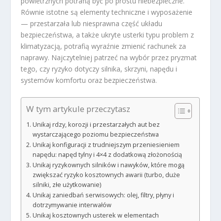
powietrznych potrafią być po prostu niebezpieczne.
Równie istotne są elementy techniczne i wyposażenie
— przestarzała lub niesprawna część układu
bezpieczeństwa, a także ukryte usterki typu problem z
klimatyzacją, potrafią wyraźnie zmienić rachunek za
naprawy. Najczytelniej patrzeć na wybór przez pryzmat
tego, czy ryzyko dotyczy silnika, skrzyni, napędu i
systemów komfortu oraz bezpieczeństwa.
W tym artykule przeczytasz
Unikaj rdzy, korozji i przestarzałych aut bez
wystarczającego poziomu bezpieczeństwa
Unikaj konfiguracji z trudniejszym przeniesieniem
napędu: napęd tylny i 4×4 z dodatkową złożonością
Unikaj ryzykownych silników i nawyków, które mogą
zwiększać ryzyko kosztownych awarii (turbo, duże
silniki, złe użytkowanie)
Unikaj zaniedbań serwisowych: olej, filtry, płyny i
dotrzymywanie interwałów
Unikaj kosztownych usterek w elementach