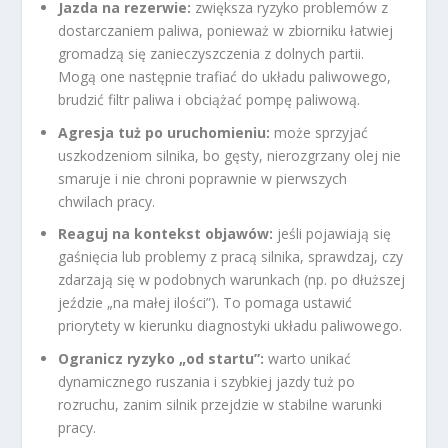
Jazda na rezerwie:
zwiększa ryzyko problemów z
dostarczaniem paliwa, ponieważ w zbiorniku łatwiej
gromadzą się zanieczyszczenia z dolnych partii.
Mogą one następnie trafiać do układu paliwowego,
brudzić filtr paliwa i obciążać pompę paliwową.
Agresja tuż po uruchomieniu:
może sprzyjać
uszkodzeniom silnika, bo gęsty, nierozgrzany olej nie
smaruje i nie chroni poprawnie w pierwszych
chwilach pracy.
Reaguj na kontekst objawów:
jeśli pojawiają się
gaśnięcia lub problemy z pracą silnika, sprawdzaj, czy
zdarzają się w podobnych warunkach (np. po dłuższej
jeździe „na małej ilości”). To pomaga ustawić
priorytety w kierunku diagnostyki układu paliwowego.
Ogranicz ryzyko „od startu”:
warto unikać
dynamicznego ruszania i szybkiej jazdy tuż po
rozruchu, zanim silnik przejdzie w stabilne warunki
pracy.