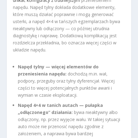
unikać konfiguracji z trudniejszym
przeniesieniem
napędu. Napęd tylny dokłada dodatkowe elementy,
które muszą działać poprawnie i mogą generować
usterki, a napęd 4×4 w tańszych egzemplarzach bywa
nieaktywny lub odłączony — co później utrudnia
diagnostykę i naprawę. Dodatkową komplikacją jest
rozdzielcza przekładnia, bo oznacza więcej części w
układzie napędu.
Napęd tylny — więcej elementów do
przeniesienia napędu:
dochodzą m.in. wał,
podpory, przeguby oraz tylny dyferencjał. Więcej
części to więcej potencjalnych punktów awarii i
wymian w czasie eksploatacji.
Napęd 4×4 w tanich autach — pułapka
„odłączonego” działania:
bywa nieaktywny albo
odłączony, np. przez wyjęcie wału. W takiej sytuacji
auto może nie przenosić napędu zgodnie z
założeniem, a naprawa bywa bardziej