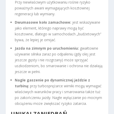
Przy niewłaściwym użytkowaniu rośnie ryzyko
poważnych awarii wymagających kosztownej
regeneracji lub wymiany.
Dwumasowe koło zamachowe:
jest wskazywane
jako element, którego naprawy mogą być
kosztowne, dlatego w samochodach „budżetowych”
bywa, że lepiej je omijać.
Jazda na zimnym po uruchomieniu:
gwałtowne
używanie silnika zaraz po odpaleniu (gdy olej jest
jeszcze gęsty i nie rozgrzany) może sprzyjać
uszkodzeniom, bo smarowanie i ochrona nie działają
jeszcze w pełni.
Nagłe gaszenie po dynamicznej jeździe z
turbiną:
przy turbosprężarce wirniki mogą wymagać
właściwych warunków pracy i smarowania także tuż
po zakończeniu jazdy. Nagłe wyłączanie po mocnym
obciążeniu może zwiększać ryzyko zatarcia.
UNIKAJ ZANIEDBAŃ