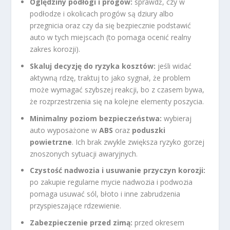
Oględziny podłogi i progów:
sprawdź, czy w
podłodze i okolicach progów są dziury albo
przegnicia oraz czy da się bezpiecznie podstawić
auto w tych miejscach (to pomaga ocenić realny
zakres korozji).
Skaluj decyzję do ryzyka kosztów:
jeśli widać
aktywną rdzę, traktuj to jako sygnał, że problem
może wymagać szybszej reakcji, bo z czasem bywa,
że rozprzestrzenia się na kolejne elementy poszycia.
Minimalny poziom bezpieczeństwa:
wybieraj
auto wyposażone w
ABS
oraz
poduszki
powietrzne
. Ich brak zwykle zwiększa ryzyko gorzej
znoszonych sytuacji awaryjnych.
Czystość nadwozia i usuwanie przyczyn korozji:
po zakupie regularne mycie nadwozia i podwozia
pomaga usuwać sól, błoto i inne zabrudzenia
przyspieszające rdzewienie.
Zabezpieczenie przed zimą:
przed okresem