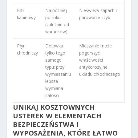
Filtr
Najpóźniej
Nieświeży zapach i
kabinowy
po roku
parowanie szyb
(zależnie od
warunków)
Płyn
Dolowka
Mieszanie może
chłodniczy
tylko tego
pogorszyć
samego
właściwości
typu; przy
antykorozyjne
wymieszaniu
układu chłodniczego
lepsza
wymiana
całości
UNIKAJ KOSZTOWNYCH
USTEREK W ELEMENTACH
BEZPIECZEŃSTWA I
WYPOSAŻENIA, KTÓRE ŁATWO