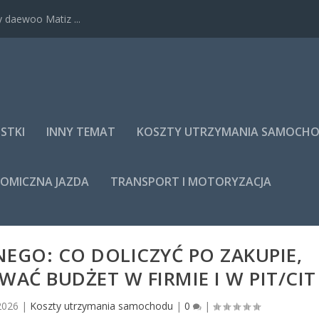
 daewoo Matiz ...
STKI
INNY TEMAT
KOSZTY UTRZYMANIA SAMOCH
NOMICZNA JAZDA
TRANSPORT I MOTORYZACJA
EGO: CO DOLICZYĆ PO ZAKUPIE,
WAĆ BUDŻET W FIRMIE I W PIT/CIT
2026
|
Koszty utrzymania samochodu
|
0
|