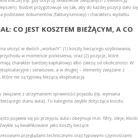
ana inaczej (np. gdy dotyczy składników związanych z ewidencją
epszeń). Budżet przygotowuje się tak, aby do każdej pozycji dało si
na podstawie dokumentów (faktury/umowy) i charakteru wydatku.
AŁ: CO JEST KOSZTEM BIEŻĄCYM, A CO
na ułożyć w dwóch „workach”: (1) koszty bieżącego użytkowania,
a przychodu w momencie poniesienia, oraz (2) pozycje, które
mają charakter bardziej kapitałowy) albo zależą od okoliczności. W
 eksploatacyjne i serwisowe, a w drugiej – elementy związane z
 które nie są typową bieżącą eksploatacją.
y związane z utrzymaniem sprawności pojazdu (np. wymiana
ieżącego stanu auta). To kategoria zwykle dotycząca kosztu
ęsto pojawia się po przejęciu auta i obejmuje m.in. filtry, oleje, klocki
wykle są kwalifikowane jako koszty bieżące.
kresowymi przeglądami technicznymi oraz typowymi czynnościami