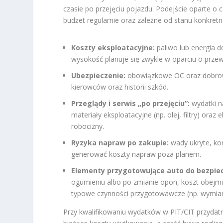
czasie po przejęciu pojazdu. Podejście oparte o
budżet regularnie oraz zależne od stanu konkret
Koszty eksploatacyjne:
paliwo lub energia d
wysokość planuje się zwykle w oparciu o przew
Ubezpieczenie:
obowiązkowe OC oraz dobrowol
kierowców oraz historii szkód.
Przeglądy i serwis „po przejęciu”:
wydatki n
materiały eksploatacyjne (np. olej, filtry) or
robocizny.
Ryzyka napraw po zakupie:
wady ukryte, ko
generować koszty napraw poza planem.
Elementy przygotowujące auto do bezpiec
ogumieniu albo po zmianie opon, koszt obejmu
typowe czynności przygotowawcze (np. wymianę
Przy kwalifikowaniu wydatków w PIT/CIT przydatn