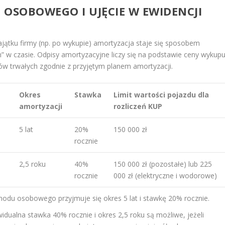
SOBOWEGO I UJĘCIE W EWIDENCJI
ku firmy (np. po wykupie) amortyzacja staje się sposobem
” w czasie. Odpisy amortyzacyjne liczy się na podstawie ceny wykup
ków trwałych zgodnie z przyjętym planem amortyzacji.
Okres
Stawka
Limit wartości pojazdu dla
amortyzacji
rozliczeń KUP
5 lat
20%
150 000 zł
rocznie
2,5 roku
40%
150 000 zł (pozostałe) lub 225
rocznie
000 zł (elektryczne i wodorowe)
hodu osobowego przyjmuje się okres 5 lat i stawkę 20% rocznie.
widualna stawka 40% rocznie i okres 2,5 roku są możliwe, jeżeli