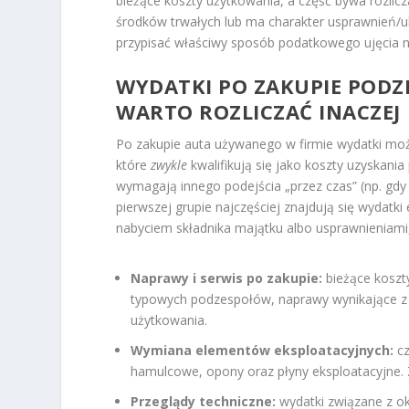
bieżące koszty użytkowania, a część bywa rozlicz
środków trwałych lub ma charakter usprawnień/ul
przypisać właściwy sposób podatkowego ujęcia 
WYDATKI PO ZAKUPIE PODZI
WARTO ROZLICZAĆ INACZEJ
Po zakupie auta używanego w firmie wydatki moż
które
zwykle
kwalifikują się jako koszty uzyskani
wymagają innego podejścia „przez czas” (np. gdy 
pierwszej grupie najczęściej znajdują się wydatki
nabyciem składnika majątku albo usprawnieniami,
Naprawy i serwis po zakupie:
bieżące koszt
typowych podzespołów, naprawy wynikające z b
użytkowania.
Wymiana elementów eksploatacyjnych:
cz
hamulcowe, opony oraz płyny eksploatacyjne. Z
Przeglądy techniczne:
wydatki związane z o