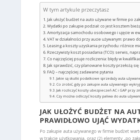
W tym artykule przeczytasz
Jak ułożyć budżet na auto używane w firmie po zak
Wydatki po zakupie podział: co jest kosztem bieżą
Amortyzacja samochodu osobowego i ujęcie w ewi
VAT w działalności przy aucie używanym: prawo do
Leasing a koszty uzyskania przychodu: różnice m
Rzeczywisty koszt posiadania (TCO): serwis, napr
Co najczęściej psuje rozliczenia: błędy w kwalifi
Jak sprawdzić, czy planowane koszty przełożą się 
FAQ – najczęściej zadawane pytania
Jakie są skutki podatkowe sprzedaży auta używan
Co zrobić, gdy po zakupie auta używanego wykryj
Jak rozliczyć koszty ubezpieczeń AC i GAP przy zm
Czy można odliczyć koszty paliwa do auta używa
JAK UŁOŻYĆ BUDŻET NA AUT
PRAWIDŁOWO UJĄĆ WYDATKI
Po zakupie auta używanego w firmie budżet wart
w trakcie użytkowania, oraz (2) elementy „po za