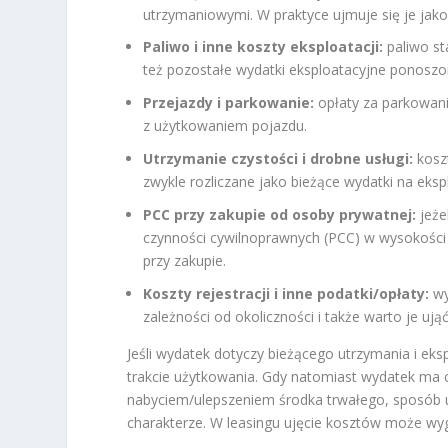
utrzymaniowymi. W praktyce ujmuje się je jak
Paliwo i inne koszty eksploatacji:
paliwo st
też pozostałe wydatki eksploatacyjne ponoszon
Przejazdy i parkowanie:
opłaty za parkowani
z użytkowaniem pojazdu.
Utrzymanie czystości i drobne usługi:
kosz
zwykle rozliczane jako bieżące wydatki na eksp
PCC przy zakupie od osoby prywatnej:
jeże
czynności cywilnoprawnych (PCC) w wysokości
przy zakupie.
Koszty rejestracji i inne podatki/opłaty:
wy
zależności od okoliczności i także warto je u
Jeśli wydatek dotyczy bieżącego utrzymania i eks
trakcie użytkowania. Gdy natomiast wydatek ma ch
nabyciem/ulepszeniem środka trwałego, sposób
charakterze. W leasingu ujęcie kosztów może wy