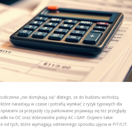
rozliczenia „nie domykają się” dlatego, że do budżetu wchodzą
które narastają w czasie i potrafią wynikać z ryzyk typowych dla
płatami za przejazdy czy parkowanie pojawiają się też przeglądy
adki na OC oraz dobrowolne polisy AC i GAP. Dopiero takie
ce od tych, które wymagają odmiennego sposobu ujęcia w PIT/CIT.