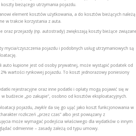
o koszty bieżącego utrzymania pojazdu.
anowi element kosztów użytkowania, a do kosztów bieżących należą
e w trakcie korzystania z auta.
e oraz przejazdy (np. autostrady) zwiększają koszty bieżące związan
ty mycia/czyszczenia pojazdu i podobnych usług utrzymaniowych są
loatację.
li auto kupione jest od osoby prywatnej, może wystąpić podatek od
 2% wartości rynkowej pojazdu. To koszt jednorazowy poniesiony
datki rejestracyjne oraz inne podatki i opłaty mogą pojawić się w
jąć w budżecie „po zakupie”, osobno od kosztów eksploatacyjnych.
ploatacji pojazdu,
zwykle
da się go ująć jako koszt funkcjonowania w
arakter rozliczeń „przez czas” albo jest powiązany z
 ujęcia może wymagać podejścia właściwego dla wydatków o innym
glądać odmiennie – zasady zależą od typu umowy.