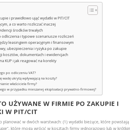
upie i prawidłowo ująć wydatki w PIT/CIT
cym, a co warto rozliczać inaczej
dencji środków trwałych
 odliczenia i typowe scenariusze rozliczeń
iędzy leasingiem operacyjnym i finansowym
awy, ubezpieczenia i ryzyka po zakupie
kacji kosztów, dokumentach i ewidencjach
na KUP i jak reagować na korekty
ego po odliczeniu VAT?
ę wadę ukrytą wpływającą na koszty?
ianie właściciela firmy?
nego w przypadku mieszanej eksploatacji prywatno-firmowej?
O UŻYWANE W FIRMIE PO ZAKUPIE I
 W PIT/CIT
o planować w dwóch warstwach: (1) wydatki bieżące, które powstają
kupie”, które mogą wrócić w kosztach firmy jednorazowo lub w krótki