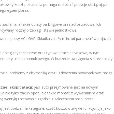
 całkowity koszt posiadania pomaga rozróżnić pozycje obciążające
nego egzemplarza.
o zasilania, a także opłaty parkingowe oraz autostradowe. Ich
idywany roczny przebieg i stawki jednostkowe.
ne polisy AC i GAP. Składka zależy m.in. od parametrów pojazdu i
a przeglądy techniczne oraz typowe prace serwisowe, w tym
az elementy układu hamulcowego. W budżecie uwzględnia się też koszty
rozja, problemy z elektroniką oraz uszkodzenia powypadkowe mogą
znej eksploatacji:
jeśli auto przejmowane jest na nowym
je nie tylko zakup opon, ale także montaż z wyważaniem oraz
 wentyli) i rotowanie zgodnie z zaleceniami producenta.
y jest podział na kategorie: część kosztów zwykle funkcjonuje jako