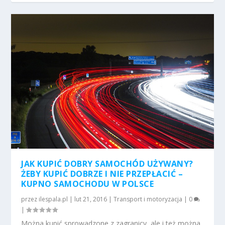
JAK KUPIĆ DOBRY SAMOCHÓD UŻYWANY?
ŻEBY KUPIĆ DOBRZE I NIE PRZEPŁACIĆ –
KUPNO SAMOCHODU W POLSCE
przez
ilespala.pl
|
lut 21, 2016
|
Transport i motoryzacja
|
0
|
Można kupić sprowadzone z zagranicy, ale i też można