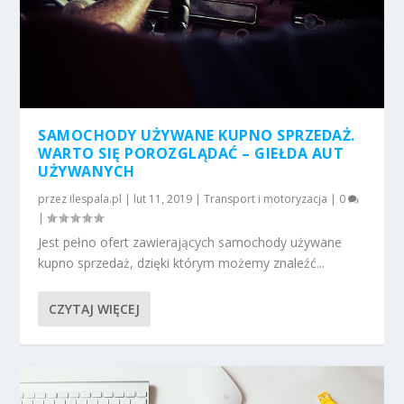
SAMOCHODY UŻYWANE KUPNO SPRZEDAŻ.
WARTO SIĘ POROZGLĄDAĆ – GIEŁDA AUT
UŻYWANYCH
przez
ilespala.pl
|
lut 11, 2019
|
Transport i motoryzacja
|
0
|
Jest pełno ofert zawierających samochody używane
kupno sprzedaż, dzięki którym możemy znaleźć...
CZYTAJ WIĘCEJ