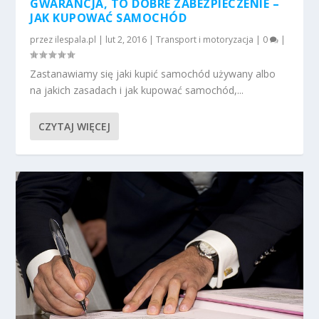
GWARANCJA, TO DOBRE ZABEZPIECZENIE –
JAK KUPOWAĆ SAMOCHÓD
przez
ilespala.pl
|
lut 2, 2016
|
Transport i motoryzacja
|
0
|
Zastanawiamy się jaki kupić samochód używany albo
na jakich zasadach i jak kupować samochód,...
CZYTAJ WIĘCEJ