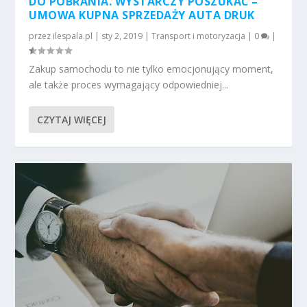
DO POBRANIA. WYSTARCZY POSZUKAĆ –
UMOWA KUPNA SPRZEDAŻY AUTA DRUK
przez
ilespala.pl
|
sty 2, 2019
|
Transport i motoryzacja
|
0
|
Zakup samochodu to nie tylko emocjonujący moment,
ale także proces wymagający odpowiedniej...
CZYTAJ WIĘCEJ