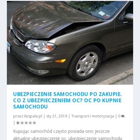
UBEZPIECZENIE SAMOCHODU PO ZAKUPIE.
CO Z UBEZPIECZENIEM OC? OC PO KUPNIE
SAMOCHODU
przez
ilespala.pl
|
sty 21, 2019
|
Transport i motoryzacja
|
0
|
Kupując samochód często posiada ono jeszcze
aktualne ubezpieczenie oc. ubezpieczenie samochodu