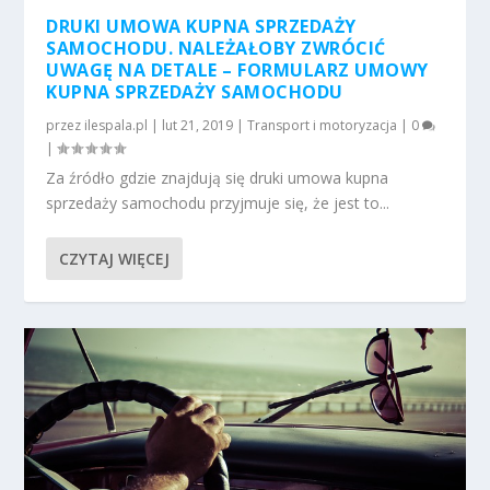
DRUKI UMOWA KUPNA SPRZEDAŻY
SAMOCHODU. NALEŻAŁOBY ZWRÓCIĆ
UWAGĘ NA DETALE – FORMULARZ UMOWY
KUPNA SPRZEDAŻY SAMOCHODU
przez
ilespala.pl
|
lut 21, 2019
|
Transport i motoryzacja
|
0
|
Za źródło gdzie znajdują się druki umowa kupna
sprzedaży samochodu przyjmuje się, że jest to...
CZYTAJ WIĘCEJ