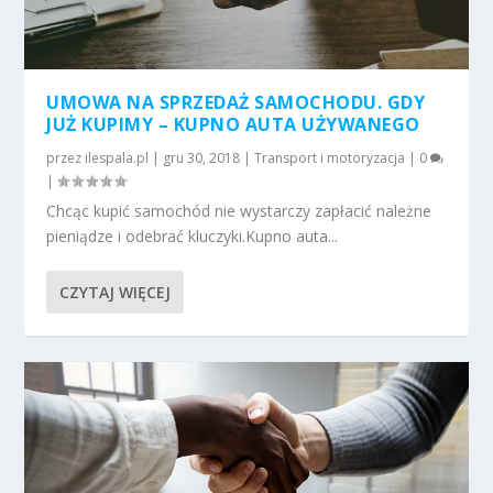
UMOWA NA SPRZEDAŻ SAMOCHODU. GDY
JUŻ KUPIMY – KUPNO AUTA UŻYWANEGO
przez
ilespala.pl
|
gru 30, 2018
|
Transport i motoryzacja
|
0
|
Chcąc kupić samochód nie wystarczy zapłacić należne
pieniądze i odebrać kluczyki.Kupno auta...
CZYTAJ WIĘCEJ