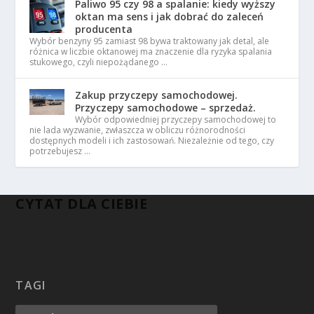
Paliwo 95 czy 98 a spalanie: kiedy wyższy
oktan ma sens i jak dobrać do zaleceń
producenta
Wybór benzyny 95 zamiast 98 bywa traktowany jak detal, ale
różnica w liczbie oktanowej ma znaczenie dla ryzyka spalania
stukowego, czyli niepożądanego …
Zakup przyczepy samochodowej.
Przyczepy samochodowe – sprzedaż.
Wybór odpowiedniej przyczepy samochodowej to
nie lada wyzwanie, zwłaszcza w obliczu różnorodności
dostępnych modeli i ich zastosowań. Niezależnie od tego, czy
potrzebujesz …
CYTAT DLA CIEBIE
TAGI