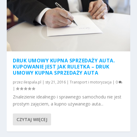
DRUK UMOWY KUPNA SPRZEDAŻY AUTA.
KUPOWANIE JEST JAK RULETKA – DRUK
UMOWY KUPNA SPRZEDAŻY AUTA
przez
ilespala.pl
|
sty 21, 2016
|
Transport i motoryzacja
|
0
|
Znalezienie idealnego i sprawnego samochodu nie jest
prostym zajęciem, a kupno używanego auta...
CZYTAJ WIĘCEJ