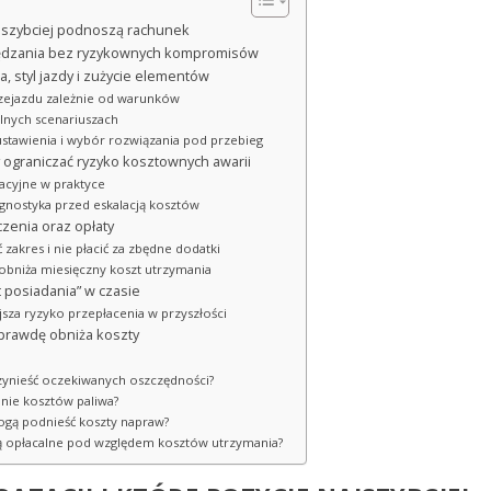
ajszybciej podnoszą rachunek
czędzania bez ryzykownych kompromisów
, styl jazdy i zużycie elementów
 przejazdu zależnie od warunków
ealnych scenariuszach
ustawienia i wybór rozwiązania pod przebieg
y ograniczać ryzyko kosztownych awarii
tacyjne w praktyce
agnostyka przed eskalacją kosztów
zenia oraz opłaty
akres i nie płacić za zbędne dodatki
y obniża miesięczny koszt utrzymania
t posiadania” w czasie
za ryzyko przepłacenia w przyszłości
aprawdę obniża koszty
ynieść oczekiwanych oszczędności?
alnie kosztów paliwa?
mogą podnieść koszty napraw?
są opłacalne pod względem kosztów utrzymania?