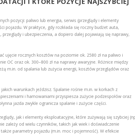
ATACJI I KTÓRE POZYCJE NAJSZYBCIEJ
nych pozycji: paliwo lub energia, serwis (przeglądy i elementy
ści pojazdu. W praktyce, gdy rozkłada się roczny budżet auta,
 przeglądy i ubezpieczenia, a dopiero dalej pojawiają się naprawy,
 ujęcie rocznych kosztów na poziomie ok. 2580 zł na paliwo i
enie OC oraz ok. 300–800 zł na naprawy awaryjne. Różnice między
eżą m.in. od spalania lub zużycia energii, kosztów przeglądów oraz
akich warunkach jeździsz. Spalanie rośnie m.in. w korkach z
zyspieszeniami i hamowaniami przyspiesza zużycie podzespołów oraz
łynna jazda zwykle ogranicza spalanie i zużycie części.
glądy, jak i elementy eksploatacyjne, które zużywają się szybciej (np
enie zależy od wielu czynników, takich jak wiek i doświadczenie
a także parametry pojazdu (m.in. moc i pojemność). W efekcie