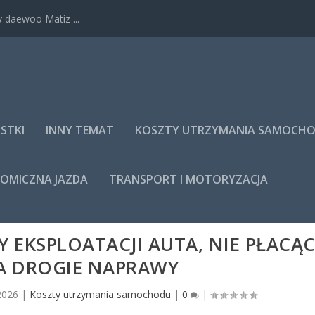
 daewoo Matiz ...
STKI
INNY TEMAT
KOSZTY UTRZYMANIA SAMOCH
NOMICZNA JAZDA
TRANSPORT I MOTORYZACJA
 EKSPLOATACJI AUTA, NIE PŁACĄ
ZA DROGIE NAPRAWY
2026
|
Koszty utrzymania samochodu
|
0
|