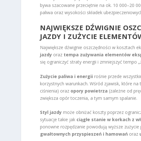
bywa szacowane przeciętnie na ok. 10 000–20 000 
paliwa oraz wysokości składek ubezpieczeniowyc
NAJWIĘKSZE DŹWIGNIE OSZC
JAZDY I ZUŻYCIE ELEMENTÓ
Największe dźwignie oszczędności w kosztach ek
jazdy
oraz
tempa zużywania elementów eksp
się ograniczyć straty energii i zmniejszyć tempo
Zużycie paliwa i energii
rośnie przede wszystki
korzystnych warunkach. Wśród zjawisk, które na 
ciśnienia) oraz
opory powietrza
(zależne od pręd
zwiększa opór toczenia, a tym samym spalanie.
Styl jazdy
może obniżać koszty poprzez ogranicz
sytuacje takie jak
ciągłe stanie w korkach z w
ponowne rozpędzanie powodują wyższe zużycie pa
gwałtownych przyspieszeń i hamowań
oraz