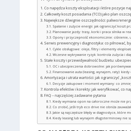
Co napędza koszty eksploatacji i które pozycje n
Całkowity koszt posiadania (TCO) jako plan osz
Największe dźwignie oszczędności: paliwo/energia
Spalanie i zużycie energii: jak ograniczyć koszt
Planowanie jazdy: trasy, korki i praca silnika w r
Opony i przyczepność ekonomicznie: ciśnienie, 
Serwis prewencyjny i diagnostyka: co pilnować, b
Cykle obsługowe: oleje, filtry i elementy eksploa
Wczesne wykrywanie ryzyk: kontrola zużycia i di
Stałe koszty i przewidywalność budżetu: ubezpiec
OC i ubezpieczenia dobrowolne: jak porównywać z
Finansowanie auta (leasing, wynajem, raty): kied
Amortyzacja i utrata wartości: jak ograniczyć „kosz
Decyzje zakupowe i moment wymiany: co zmniejs
Kontrola efektów i korekty: jak weryfikować, co n
FAQ – najczęściej zadawane pytania
Kiedy wymiana opon na całoroczne może nie prz
Co zrobić, jeśli tryb eco drive nie obniża zauważ
Jakie są najczęstsze błędy w diagnostyce, które 
Kiedy leasing lub wynajem długoterminowy nie 