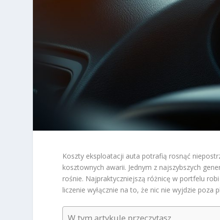
Koszty eksploatacji auta potrafią rosnąć niepostr
kosztownych awarii. Jednym z najszybszych genera
rośnie. Najpraktyczniejszą różnicę w portfelu rob
liczenie wyłącznie na to, że nic nie wyjdzie poza p
W tym artykule przeczytasz