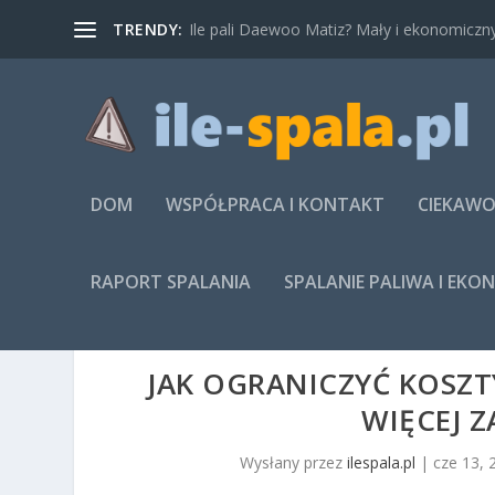
TRENDY:
Ile pali Daewoo Matiz? Mały i ekonomiczny
DOM
WSPÓŁPRACA I KONTAKT
CIEKAWO
RAPORT SPALANIA
SPALANIE PALIWA I EKO
JAK OGRANICZYĆ KOSZTY
WIĘCEJ 
Wysłany przez
ilespala.pl
|
cze 13, 