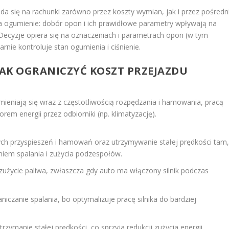
da się na rachunki zarówno przez koszty wymian, jak i przez pośredn
a ogumienie: dobór opon i ich prawidłowe parametry wpływają na
Decyzje opiera się na oznaczeniach i parametrach opon (w tym
rnie kontroluje stan ogumienia i ciśnienie.
 JAK OGRANICZYĆ KOSZT PRZEJAZDU
mieniają się wraz z częstotliwością rozpędzania i hamowania, pracą
em energii przez odbiorniki (np. klimatyzację).
ch przyspieszeń i hamowań oraz utrzymywanie stałej prędkości tam
eniem spalania i zużycia podzespołów.
zużycie paliwa, zwłaszcza gdy auto ma włączony silnik podczas
niczanie spalania, bo optymalizuje pracę silnika do bardziej
trzymanie stałej prędkości, co sprzyja redukcji zużycia energii.