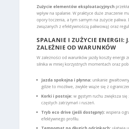
Zużycie elementów eksploatacyjnych
przekła
wpływ na spalanie. W praktyce duże znaczenie m
opory toczenia, a tym samym na zużycie paliwa. 
związanych z efektywnością paliwową) oraz regula
SPALANIE I ZUŻYCIE ENERGII:
ZALEŻNIE OD WARUNKÓW
W zależności od warunków jazdy koszty energii z
silnika w mniej korzystnych momentach oraz pobor
Jazda spokojna i płynna:
unikanie gwałtowny
gdzie to możliwe, zwykle wiąże się z ogranicz
Korki i postoje:
w gęstym ruchu zwiększa się 
częstych zatrzymań i ruszeń.
Tryb eco drive (jeśli dostępny):
wspiera ogra
efektywnego profilu.
Tempomat na długich odcinkach:
ułatwia u