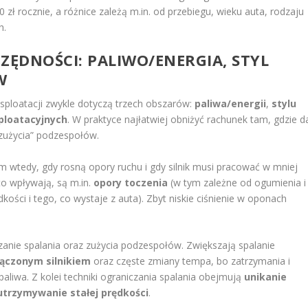
zł rocznie, a różnice zależą m.in. od przebiegu, wieku auta, rodzaju
h.
ZĘDNOŚCI: PALIWO/ENERGIA, STYL
W
sploatacji zwykle dotyczą trzech obszarów:
paliwa/energii
,
stylu
loatacyjnych
. W praktyce najłatwiej obniżyć rachunek tam, gdzie d
 „zużycia” podzespołów.
m wtedy, gdy rosną opory ruchu i gdy silnik musi pracować w mniej
to wpływają, są m.in.
opory toczenia
(w tym zależne od ogumienia i
kości i tego, co wystaje z auta). Zbyt niskie ciśnienie w oponach
anie spalania oraz zużycia podzespołów. Zwiększają spalanie
łączonym silnikiem
oraz częste zmiany tempa, bo zatrzymania i
liwa. Z kolei techniki ograniczania spalania obejmują
unikanie
utrzymywanie stałej prędkości
.