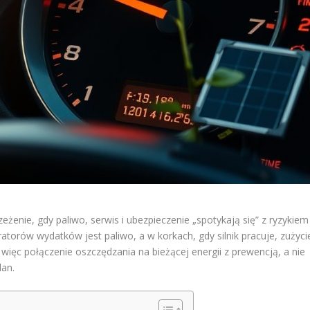
zeżenie, gdy paliwo, serwis i ubezpieczenie „spotykają się” z ryzykiem
torów wydatków jest paliwo, a w korkach, gdy silnik pracuje, zużyci
i więc połączenie oszczędzania na bieżącej energii z prewencją, a nie
lan.