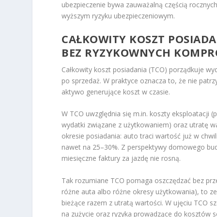
ubezpieczenie bywa zauważalną częścią rocznych
wyższym ryzyku ubezpieczeniowym.
CAŁKOWITY KOSZT POSIADA
BEZ RYZYKOWNYCH KOMP
Całkowity koszt posiadania (TCO) porządkuje wyd
po sprzedaż. W praktyce oznacza to, że nie patrzy
aktywo generujące koszt w czasie.
W TCO uwzględnia się m.in. koszty eksploatacji (
wydatki związane z użytkowaniem) oraz utratę 
okresie posiadania: auto traci wartość już w ch
nawet na 25–30%. Z perspektywy domowego budże
miesięczne faktury za jazdę nie rosną.
Tak rozumiane TCO pomaga oszczędzać bez przeno
różne auta albo różne okresy użytkowania), to z
bieżące razem z utratą wartości. W ujęciu TCO sz
na zużycie oraz ryzyka prowadzące do kosztów 