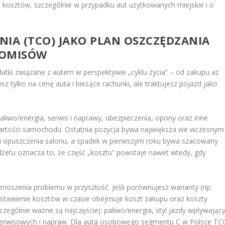
 kosztów, szczególnie w przypadku aut użytkowanych miejskie i o
NIA (TCO) JAKO PLAN OSZCZĘDZANIA
ROMISÓW
atki związane z autem w perspektywie „cyklu życia” – od zakupu aż
sz tylko na cenę auta i bieżące rachunki, ale traktujesz pojazd jako
paliwo/energia, serwis i naprawy, ubezpieczenia, opony oraz inne
wartości samochodu. Ostatnia pozycja bywa największa we wczesnym
wili opuszczenia salonu, a spadek w pierwszym roku bywa szacowany
tu oznacza to, że część „kosztu” powstaje nawet wtedy, gdy
szenia problemu w przyszłość. Jeśli porównujesz warianty (np.
estawienie kosztów w czasie obejmuje koszt zakupu oraz koszty
czególnie ważne są najczęściej: paliwo/energia, styl jazdy wpływając
serwisowych i napraw. Dla auta osobowego segmentu C w Polsce TC