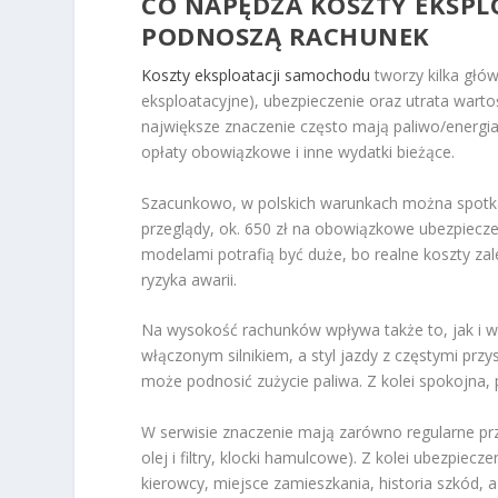
CO NAPĘDZA KOSZTY EKSPLO
PODNOSZĄ RACHUNEK
Koszty eksploatacji samochodu
tworzy kilka głów
eksploatacyjne), ubezpieczenie oraz utrata warto
największe znaczenie często mają paliwo/energia,
opłaty obowiązkowe i inne wydatki bieżące.
Szacunkowo, w polskich warunkach można spotkać
przeglądy, ok. 650 zł na obowiązkowe ubezpiecz
modelami potrafią być duże, bo realne koszty zal
ryzyka awarii.
Na wysokość rachunków wpływa także to, jak i w j
włączonym silnikiem, a styl jazdy z częstymi pr
może podnosić zużycie paliwa. Z kolei spokojna, p
W serwisie znaczenie mają zarówno regularne prze
olej i filtry, klocki hamulcowe). Z kolei ubezpiecz
kierowcy, miejsce zamieszkania, historia szkód, 