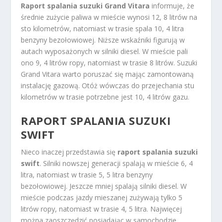
Raport spalania suzuki Grand Vitara
informuje, że
średnie zużycie paliwa w mieście wynosi 12, 8 litrów na
sto kilometrów, natomiast w trasie spala 10, 4 litra
benzyny bezołowiowej. Niższe wskaźniki figurują w
autach wyposażonych w silniki diesel. W mieście pali
ono 9, 4 litrów ropy, natomiast w trasie 8 litrów. Suzuki
Grand Vitara warto poruszać się mając zamontowaną
instalację gazową. Otóż wówczas do przejechania stu
kilometrów w trasie potrzebne jest 10, 4 litrów gazu.
RAPORT SPALANIA SUZUKI
SWIFT
Nieco inaczej przedstawia się
raport spalania suzuki
swift
. Silniki nowszej generacji spalają w mieście 6, 4
litra, natomiast w trasie 5, 5 litra benzyny
bezołowiowej. Jeszcze mniej spalają silniki diesel. W
mieście podczas jazdy mieszanej zużywają tylko 5
litrów ropy, natomiast w trasie 4, 5 litra. Najwięcej
można zaoszczędzić posiadając w samochodzie