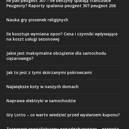
Ile pali peugeot 307 ? Ile benzyny spalają francuskie
Peugeoty? Raporty spalania peugeot 307 peugeot 206
Nauka gry piosenek religijnych
Ile kosztuje wymiana opon? Cena i czynniki wpływające
na koszt usługi sezonowej
Jakie jest maksymalne obciążenie dla samochodu
ciężarowego?
Jak to jest z tymi skórzanymi pokrowcami
Największe koty w naszych domach
Naprawa elektryki w samochodzie
Gry Lotto – co warto wiedzieć przed wysłaniem kuponu?
Transport specjalistyczny ponadgabarytowy – przewóz