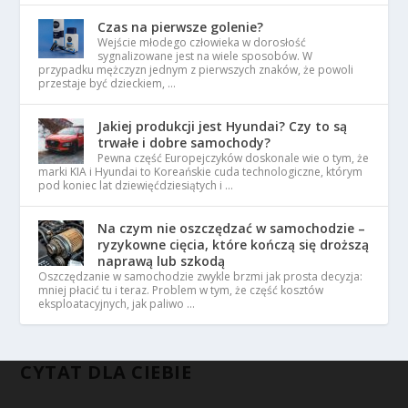
Czas na pierwsze golenie?
Wejście młodego człowieka w dorosłość
sygnalizowane jest na wiele sposobów. W
przypadku mężczyzn jednym z pierwszych znaków, że powoli
przestaje być dzieckiem, …
Jakiej produkcji jest Hyundai? Czy to są
trwałe i dobre samochody?
Pewna część Europejczyków doskonale wie o tym, że
marki KIA i Hyundai to Koreańskie cuda technologiczne, którym
pod koniec lat dziewięćdziesiątych i …
Na czym nie oszczędzać w samochodzie –
ryzykowne cięcia, które kończą się droższą
naprawą lub szkodą
Oszczędzanie w samochodzie zwykle brzmi jak prosta decyzja:
mniej płacić tu i teraz. Problem w tym, że część kosztów
eksploatacyjnych, jak paliwo …
CYTAT DLA CIEBIE