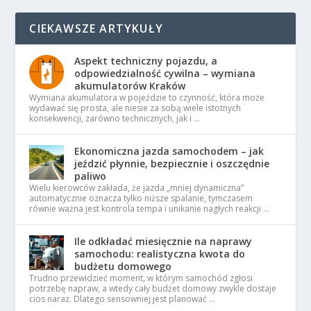
CIEKAWSZE ARTYKUŁY
Aspekt techniczny pojazdu, a
odpowiedzialność cywilna – wymiana
akumulatorów Kraków
Wymiana akumulatora w pojeździe to czynność, która może
wydawać się prosta, ale niesie za sobą wiele istotnych
konsekwencji, zarówno technicznych, jak i …
Ekonomiczna jazda samochodem – jak
jeździć płynnie, bezpiecznie i oszczędnie
paliwo
Wielu kierowców zakłada, że jazda „mniej dynamiczna”
automatycznie oznacza tylko niższe spalanie, tymczasem
równie ważna jest kontrola tempa i unikanie nagłych reakcji …
Ile odkładać miesięcznie na naprawy
samochodu: realistyczna kwota do
budżetu domowego
Trudno przewidzieć moment, w którym samochód zgłosi
potrzebę napraw, a wtedy cały budżet domowy zwykle dostaje
cios naraz. Dlatego sensowniej jest planować …