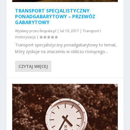
TRANSPORT SPECJALISTYCZNY
PONADGABARYTOWY – PRZEWÓZ
GABARYTOWY
Wysłany przez
ilespala.pl
|
lut 19, 2017
|
Transport i
motoryzacja
|
Transport specjalistyczny ponadgabarytowy to temat,
który zyskuje na znaczeniu w obliczu rosnącego...
CZYTAJ WIĘCEJ