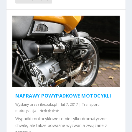
NAPRAWY POWYPADKOWE MOTOCYKLI
Wysłany przez
ilespala.pl
|
lut 7, 2017
|
Transport i
motoryzacja
|
Wypadki motocyklowe to nie tylko dramatyczne
chwile, ale także poważne wyzwania związane z