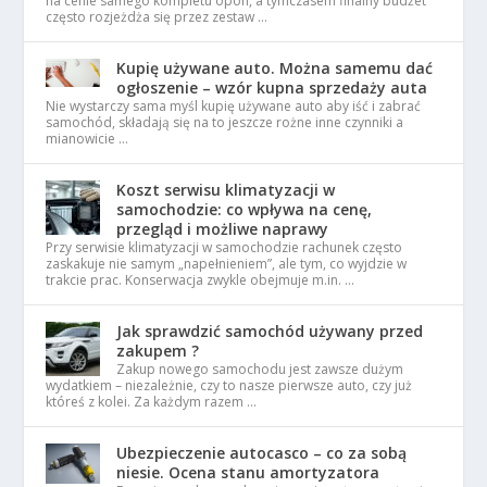
na cenie samego kompletu opon, a tymczasem finalny budżet
często rozjeżdża się przez zestaw …
Kupię używane auto. Można samemu dać
ogłoszenie – wzór kupna sprzedaży auta
Nie wystarczy sama myśl kupię używane auto aby iść i zabrać
samochód, składają się na to jeszcze rożne inne czynniki a
mianowicie …
Koszt serwisu klimatyzacji w
samochodzie: co wpływa na cenę,
przegląd i możliwe naprawy
Przy serwisie klimatyzacji w samochodzie rachunek często
zaskakuje nie samym „napełnieniem”, ale tym, co wyjdzie w
trakcie prac. Konserwacja zwykle obejmuje m.in. …
Jak sprawdzić samochód używany przed
zakupem ?
Zakup nowego samochodu jest zawsze dużym
wydatkiem – niezależnie, czy to nasze pierwsze auto, czy już
któreś z kolei. Za każdym razem …
Ubezpieczenie autocasco – co za sobą
niesie. Ocena stanu amortyzatora