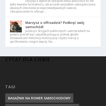
Decyzja o wyborze ubezpieczenia autocasco to nie
tylko kwestia formalności, ale przede wszystkim zabezpieczenia
własnych interesów w nieprzewidywalnym świecie.
Ubezpieczenie to oferuje …
Marzysz o offroadzie? Podkręć swój
samochód!
Jazda po drogach publicznych i autostradach na
pewno potrafi być satysfakcjonująca, jednak głodni
doświadczeń miłośnicy motoryzacji często marzą o
spróbowaniu czegoś więcej. Na …
CYTAT DLA CIEBIE
TAGI
BAGAŻNIK NA ROWER SAMOCHODOWY