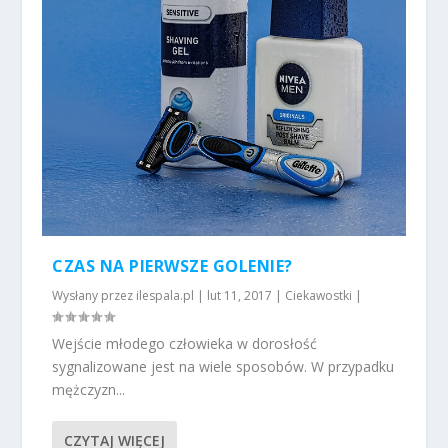
CZAS NA PIERWSZE GOLENIE?
Wysłany przez
ilespala.pl
|
lut 11, 2017
|
Ciekawostki
|
Wejście młodego człowieka w dorosłość
sygnalizowane jest na wiele sposobów. W przypadku
mężczyzn...
CZYTAJ WIĘCEJ