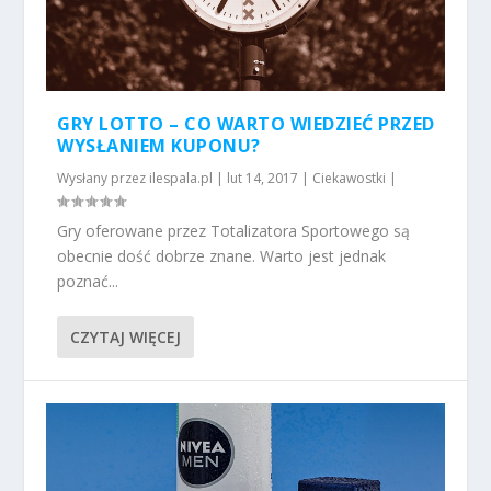
GRY LOTTO – CO WARTO WIEDZIEĆ PRZED
WYSŁANIEM KUPONU?
Wysłany przez
ilespala.pl
|
lut 14, 2017
|
Ciekawostki
|
Gry oferowane przez Totalizatora Sportowego są
obecnie dość dobrze znane. Warto jest jednak
poznać...
CZYTAJ WIĘCEJ