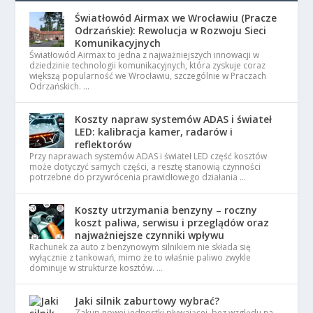
Światłowód Airmax we Wrocławiu (Pracze
Odrzańskie): Rewolucja w Rozwoju Sieci
Komunikacyjnych
Światłowód Airmax to jedna z najważniejszych innowacji w
dziedzinie technologii komunikacyjnych, która zyskuje coraz
większą popularność we Wrocławiu, szczególnie w Praczach
Odrzańskich. …
Koszty napraw systemów ADAS i świateł
LED: kalibracja kamer, radarów i
reflektorów
Przy naprawach systemów ADAS i świateł LED część kosztów
może dotyczyć samych części, a resztę stanowią czynności
potrzebne do przywrócenia prawidłowego działania …
Koszty utrzymania benzyny – roczny
koszt paliwa, serwisu i przeglądów oraz
najważniejsze czynniki wpływu
Rachunek za auto z benzynowym silnikiem nie składa się
wyłącznie z tankowań, mimo że to właśnie paliwo zwykle
dominuje w strukturze kosztów. …
Jaki silnik zaburtowy wybrać?
Zakup nowej jednostki pływającej, bez względu na