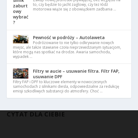
to, czy będzie to jacht żaglowy, czy też łódź
motorowa wiąże się z obowiązkiem zadbania …
Pewność w podróży – Autolaweta
Podróżowanie to nie tylko odkrywanie nowych
miejsc, ale także stawianie czoła nieprzewidzianym sytuacjom,
które mogą nas spotkać na drodze. Awaria samochodu,
wypadek …
Filtry w aucie – usuwanie filtra. Filtr FAP,
usuwanie DPF
Filtry FAP i DPF to kluczowe elementy w nowoczesnych
samochodach z silnikami diesla, odpowiedzialne za redukcję
emisji szkodliwych substancji do atmosfery. Choć …
CYTAT DLA CIEBIE