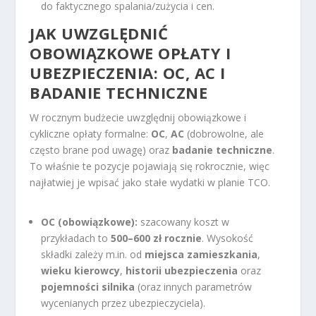
do faktycznego spalania/zużycia i cen.
JAK UWZGLĘDNIĆ
OBOWIĄZKOWE OPŁATY I
UBEZPIECZENIA: OC, AC I
BADANIE TECHNICZNE
W rocznym budżecie uwzględnij obowiązkowe i
cykliczne opłaty formalne:
OC
,
AC
(dobrowolne, ale
często brane pod uwagę) oraz
badanie techniczne
.
To właśnie te pozycje pojawiają się rokrocznie, więc
najłatwiej je wpisać jako stałe wydatki w planie TCO.
OC (obowiązkowe):
szacowany koszt w
przykładach to
500–600 zł rocznie
. Wysokość
składki zależy m.in. od
miejsca zamieszkania
,
wieku kierowcy
,
historii ubezpieczenia
oraz
pojemności silnika
(oraz innych parametrów
wycenianych przez ubezpieczyciela).