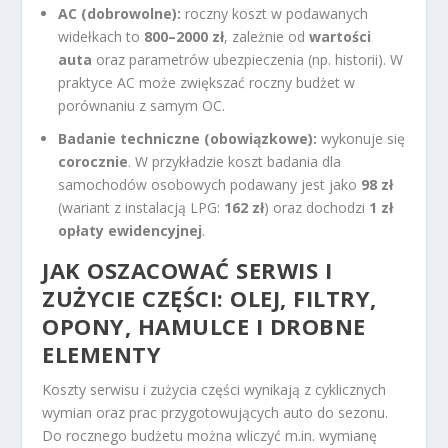
AC (dobrowolne):
roczny koszt w podawanych
widełkach to
800–2000 zł
, zależnie od
wartości
auta
oraz parametrów ubezpieczenia (np. historii). W
praktyce AC może zwiększać roczny budżet w
porównaniu z samym OC.
Badanie techniczne (obowiązkowe):
wykonuje się
corocznie
. W przykładzie koszt badania dla
samochodów osobowych podawany jest jako
98 zł
(wariant z instalacją LPG:
162 zł
) oraz dochodzi
1 zł
opłaty ewidencyjnej
.
JAK OSZACOWAĆ SERWIS I
ZUŻYCIE CZĘŚCI: OLEJ, FILTRY,
OPONY, HAMULCE I DROBNE
ELEMENTY
Koszty serwisu i zużycia części wynikają z cyklicznych
wymian oraz prac przygotowujących auto do sezonu.
Do rocznego budżetu można wliczyć m.in. wymianę