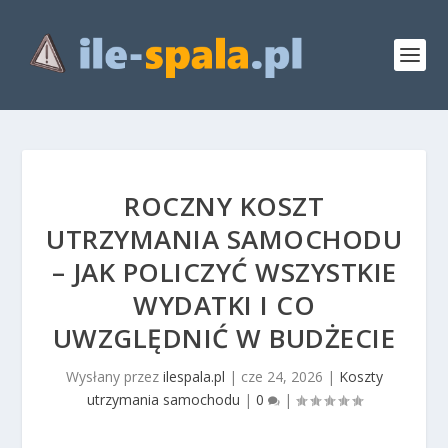
ROCZNY KOSZT
UTRZYMANIA SAMOCHODU
– JAK POLICZYĆ WSZYSTKIE
WYDATKI I CO
UWZGLĘDNIĆ W BUDŻECIE
Wysłany przez
ilespala.pl
|
cze 24, 2026
|
Koszty
utrzymania samochodu
|
0
|