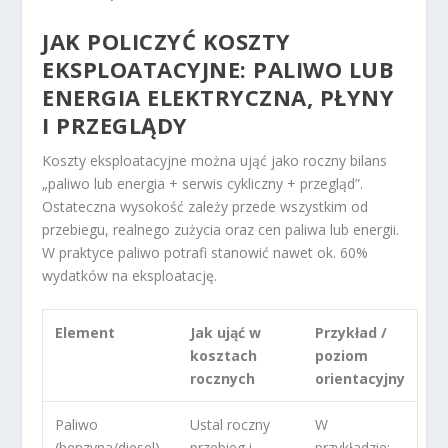
JAK POLICZYĆ KOSZTY
EKSPLOATACYJNE: PALIWO LUB
ENERGIA ELEKTRYCZNA, PŁYNY
I PRZEGLĄDY
Koszty eksploatacyjne można ująć jako roczny bilans
„paliwo lub energia + serwis cykliczny + przegląd”.
Ostateczna wysokość zależy przede wszystkim od
przebiegu, realnego zużycia oraz cen paliwa lub energii.
W praktyce paliwo potrafi stanowić nawet ok. 60%
wydatków na eksploatację.
Element
Jak ująć w
Przykład /
kosztach
poziom
rocznych
orientacyjny
Paliwo
Ustal roczny
W
(benzyna/diesel)
przebieg i
przykładzie: