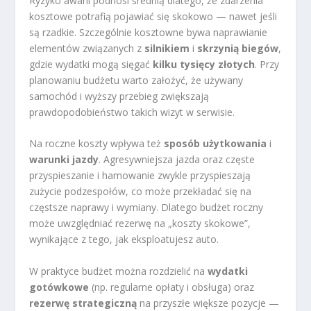
Ryzyko awarii podnosi średnią dlatego, że zdarzenia
kosztowe potrafią pojawiać się skokowo — nawet jeśli
są rzadkie. Szczególnie kosztowne bywa naprawianie
elementów związanych z
silnikiem
i
skrzynią biegów
,
gdzie wydatki mogą sięgać
kilku tysięcy złotych
. Przy
planowaniu budżetu warto założyć, że używany
samochód i wyższy przebieg zwiększają
prawdopodobieństwo takich wizyt w serwisie.
Na roczne koszty wpływa też
sposób użytkowania
i
warunki jazdy
. Agresywniejsza jazda oraz częste
przyspieszanie i hamowanie zwykle przyspieszają
zużycie podzespołów, co może przekładać się na
częstsze naprawy i wymiany. Dlatego budżet roczny
może uwzględniać rezerwę na „koszty skokowe”,
wynikające z tego, jak eksploatujesz auto.
W praktyce budżet można rozdzielić na
wydatki
gotówkowe
(np. regularne opłaty i obsługa) oraz
rezerwę strategiczną
na przyszłe większe pozycje —