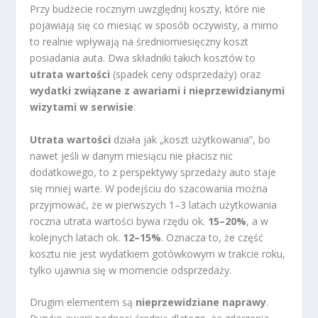
Przy budżecie rocznym uwzględnij koszty, które nie
pojawiają się co miesiąc w sposób oczywisty, a mimo
to realnie wpływają na średniomiesięczny koszt
posiadania auta. Dwa składniki takich kosztów to
utrata wartości
(spadek ceny odsprzedaży) oraz
wydatki związane z awariami i nieprzewidzianymi
wizytami w serwisie
.
Utrata wartości
działa jak „koszt użytkowania”, bo
nawet jeśli w danym miesiącu nie płacisz nic
dodatkowego, to z perspektywy sprzedaży auto staje
się mniej warte. W podejściu do szacowania można
przyjmować, że w pierwszych 1–3 latach użytkowania
roczna utrata wartości bywa rzędu ok.
15–20%
, a w
kolejnych latach ok.
12–15%
. Oznacza to, że część
kosztu nie jest wydatkiem gotówkowym w trakcie roku,
tylko ujawnia się w momencie odsprzedaży.
Drugim elementem są
nieprzewidziane naprawy
.