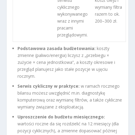
serwisu
koszt oleju i
cyklicznego
wymiany filtra
wykonywanego
razem to ok.
wraz z innymi
200–300 zł.
pracami
przeglądowymi.
Podstawowa zasada budżetowania:
koszty
zmienne (paliwo/energia) liczysz z „przebiegu ×
zużycie × cena jednostkowa”, a koszty okresowe i
przegląd planujesz jako stałe pozycje w ujęciu
rocznym.
Serwis cykliczny w praktyce:
w ramach rocznego
bilansu możesz uwzględnić m.in. diagnostykę
komputerową oraz wymianę filtrów, a także cykliczne
wymiany związane z eksploatacją.
Uproszczenie do budżetu miesięcznego:
wartości roczne da się rozdzielić na 12 miesięcy (dla
pozycji cyklicznych), a zmienne dopasować później