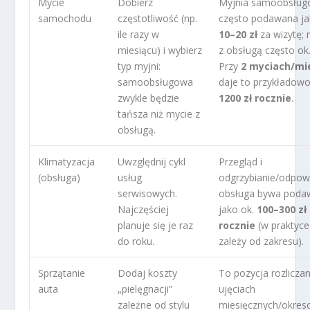
Mycie
Dobierz
Myjnia samoobsłu
samochodu
częstotliwość (np.
często podawana j
ile razy w
10–20 zł
za wizytę; 
miesiącu) i wybierz
z obsługą często ok
typ myjni:
Przy
2 myciach/mi
samoobsługowa
daje to przykładow
zwykle będzie
1200 zł rocznie
.
tańsza niż mycie z
obsługą.
Klimatyzacja
Uwzględnij cykl
Przegląd i
(obsługa)
usług
odgrzybianie/odpow
serwisowych.
obsługa bywa poda
Najczęściej
jako ok.
100–300 zł
planuje się je raz
rocznie
(w praktyce
do roku.
zależy od zakresu).
Sprzątanie
Dodaj koszty
To pozycja rozlicza
auta
„pielęgnacji”
ujęciach
zależne od stylu
miesięcznych/okres