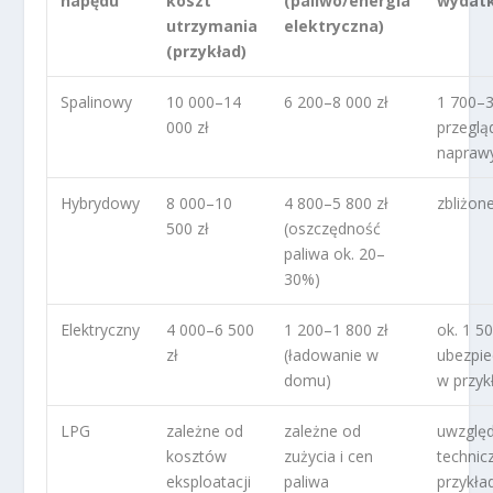
napędu
koszt
(paliwo/energia
wydatk
utrzymania
elektryczna)
(przykład)
Spalinowy
10 000–14
6 200–8 000 zł
1 700–3
000 zł
przeglą
napraw
Hybrydowy
8 000–10
4 800–5 800 zł
zbliżon
500 zł
(oszczędność
paliwa ok. 20–
30%)
Elektryczny
4 000–6 500
1 200–1 800 zł
ok. 1 50
zł
(ładowanie w
ubezpie
domu)
w przyk
LPG
zależne od
zależne od
uwzględ
kosztów
zużycia i cen
technic
eksploatacji
paliwa
przykład