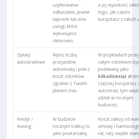
użytkowania:
a jej wysokość zale
odkurzanie, pranie
tego, jak często
tapicerki lub inne
korzystasz z takich 
usługi, które
wykonujesz
okresowo.
Opłaty
Wpisz liczbę
W przykładach prze
autostradowe
przejazdów
całym odcinkiem b
autostradą i policz
podawany jako
koszt odcinków
kilkadziesiąt zł
(i
zgodnie z Twoim
częściej korzystasz 
planem tras.
autostrad, tym więk
udział w rocznym
budżecie).
Kredyt /
W budżecie
Koszt zależy od wa
leasing
rocznym traktuj to
umowy i harmonog
jako powtarzalny
rat; raty zwykle sta