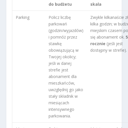
do budżetu
skala
Parking
Policz liczbę
Zwykle kilkanaście z
parkowań
kilka godzin; w budż
(godzin/wyjazdów)
miejskim czasem po
i pomnóż przez
się abonament ok.
5
stawkę
rocznie
(jeśli jest
obowiązującą w
dostępny w strefie).
Twojej okolicy;
jeśli w danej
strefie jest
abonament dla
mieszkańców,
uwzględnij go jako
stały składnik w
miesiącach
intensywnego
parkowania.