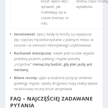
koszt: wpisz raty i
istotną część roczn
sprawdź, jak
wydatków.
rozkładają się w
czasie (miesiąc vs.
rok).
Sezonowość
: opisz, kiedy te koszty są najwyższe
(np. częściej mycie/korzystanie z płatnych miejsc w
sezonie i w okresach intensywnego użytkowania).
Rachunek miesięczny
: nawet jeśli rocznie wyjdzie
podobny poziom, parking i myjnie potrafią
„rozjechać”
miesięczny budżet, gdy plan jazdy jest
nierówny
.
Bilans roczny
: ujęte w budżecie pozycje zmienne
(parkingi, myjnie, opłaty drogowe) mają realny wpływ
na końcowy roczny koszt utrzymania.
FAQ – NAJCZĘŚCIEJ ZADAWANE
PYTANIA