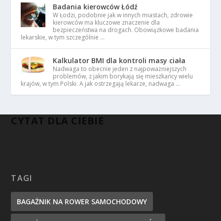
Badania kierowców Łódź
W Łodzi, podobnie jak w innych miastach, zdrowie
kierowców ma kluczowe znaczenie dla
bezpieczeństwa na drogach. Obowiązkowe badania
lekarskie, w tym szczególnie …
Kalkulator BMI dla kontroli masy ciała
Nadwaga to obecnie jeden z najpoważniejszych
problemów, z jakim borykają się mieszkańcy wielu
krajów, w tym Polski. A jak ostrzegają lekarze, nadwaga …
CYTAT DLA CIEBIE
TAGI
BAGAŻNIK NA ROWER SAMOCHODOWY