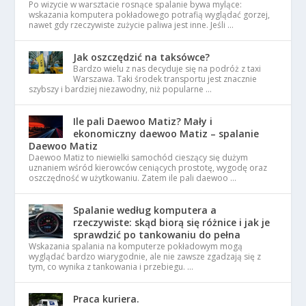
Po wizycie w warsztacie rosnące spalanie bywa mylące:
wskazania komputera pokładowego potrafią wyglądać gorzej,
nawet gdy rzeczywiste zużycie paliwa jest inne. Jeśli …
Jak oszczędzić na taksówce?
Bardzo wielu z nas decyduje się na podróż z taxi
Warszawa. Taki środek transportu jest znacznie
szybszy i bardziej niezawodny, niż popularne …
Ile pali Daewoo Matiz? Mały i
ekonomiczny daewoo Matiz – spalanie
Daewoo Matiz
Daewoo Matiz to niewielki samochód cieszący się dużym
uznaniem wśród kierowców ceniących prostotę, wygodę oraz
oszczędność w użytkowaniu. Zatem ile pali daewoo …
Spalanie według komputera a
rzeczywiste: skąd biorą się różnice i jak je
sprawdzić po tankowaniu do pełna
Wskazania spalania na komputerze pokładowym mogą
wyglądać bardzo wiarygodnie, ale nie zawsze zgadzają się z
tym, co wynika z tankowania i przebiegu. …
Praca kuriera.