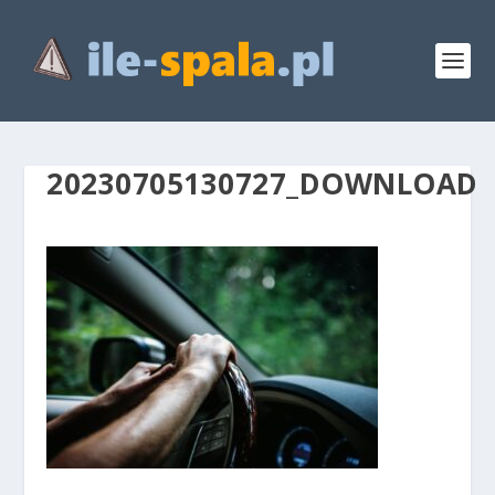
20230705130727_DOWNLOAD