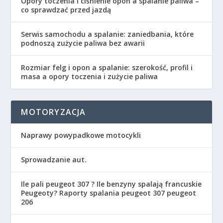
Opory toczenia i ciśnienie opon a spalanie paliwa –
co sprawdzać przed jazdą
Serwis samochodu a spalanie: zaniedbania, które
podnoszą zużycie paliwa bez awarii
Rozmiar felg i opon a spalanie: szerokość, profil i
masa a opory toczenia i zużycie paliwa
MOTORYZACJA
Naprawy powypadkowe motocykli
Sprowadzanie aut.
Ile pali peugeot 307 ? Ile benzyny spalają francuskie
Peugeoty? Raporty spalania peugeot 307 peugeot
206