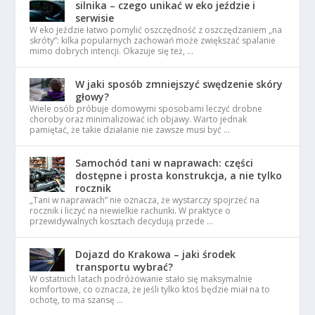
silnika – czego unikać w eko jeździe i
serwisie
W eko jeździe łatwo pomylić oszczędność z oszczędzaniem „na
skróty”: kilka popularnych zachowań może zwiększać spalanie
mimo dobrych intencji. Okazuje się też, …
W jaki sposób zmniejszyć swędzenie skóry
głowy?
Wiele osób próbuje domowymi sposobami leczyć drobne
choroby oraz minimalizować ich objawy. Warto jednak
pamiętać, że takie działanie nie zawsze musi być …
Samochód tani w naprawach: części
dostępne i prosta konstrukcja, a nie tylko
rocznik
„Tani w naprawach” nie oznacza, że wystarczy spojrzeć na
rocznik i liczyć na niewielkie rachunki. W praktyce o
przewidywalnych kosztach decydują przede …
Dojazd do Krakowa – jaki środek
transportu wybrać?
W ostatnich latach podróżowanie stało się maksymalnie
komfortowe, co oznacza, że jeśli tylko ktoś będzie miał na to
ochotę, to ma szansę …