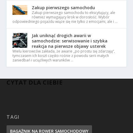
Zakup pierwszego samochodu
Zakup pierwszego samochodu to ekscytujący, ale
również wymagający krok w dorosłość. Wybór
odpowiedniego pojazdu wiąże się nie tylko z emocjami, ale i …
Jak uniknąć drogich awarii w
samochodzie: serwisowanie i szybka
reakcja na pierwsze objawy usterek
Wielu kierowców zakłada, że awarie „po prostu się zdarzają”,
tymczasem ich koszt często rośnie z powodu serii małych
zaniedbań i uciążliwych warunków …
CYTAT DLA CIEBIE
TAGI
BAGAŻNIK NA ROWER SAMOCHODOWY