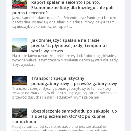
Raport spalania seicento i punto.
Ekonomiczne fiaty dla każdego – ile pali
punto i seicento?
Jazda samochodami marki fiat Seicento oraz Punto jest bardzo
oszczędna. Posiadają one silniki o niedużej mocy, dzięki czemu
są niezwykle ekonomiczne. raport …
Jak zmniejszyć spalanie na trasie –
prędkość, płynność jazdy, tempomat i
właściwy serwis
Na trasie łatwo uznać, że „mniejsze wydatki” biorą się głównie z
wyboru paliwa, a tymczasem o spalaniu decydują warunki jazdy.
Zbyt wysoka …
Transport specjalistyczny
ponadgabarytowy – przewóz gabarytowy
Transport specjalistyczny ponadgabarytowy to temat, który
zyskuje na znaczeniu w obliczu rosnącego zapotrzebowania na
przewóz dużych i ciężkich ładunków. Wymaga on nie …
Ubezpieczenie samochodu po zakupie. Co
z ubezpieczeniem OC? OC po kupnie
samochodu
Kupując samochód często posiada ono jeszcze aktualne
ubezpieczenie oc. ubezpieczenie samochodu po zakupie