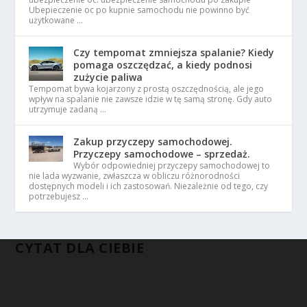
Ubepieczenie oc po kupnie samochodu nie powinno być
użytkowane …
Czy tempomat zmniejsza spalanie? Kiedy
pomaga oszczędzać, a kiedy podnosi
zużycie paliwa
Tempomat bywa kojarzony z prostą oszczędnością, ale jego
wpływ na spalanie nie zawsze idzie w tę samą stronę. Gdy auto
utrzymuje zadaną …
Zakup przyczepy samochodowej.
Przyczepy samochodowe – sprzedaż.
Wybór odpowiedniej przyczepy samochodowej to
nie lada wyzwanie, zwłaszcza w obliczu różnorodności
dostępnych modeli i ich zastosowań. Niezależnie od tego, czy
potrzebujesz …
CYTAT DLA CIEBIE