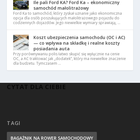
Ile pali Ford KA? Ford Ka – ekonomiczny
samochód małolitrażowy
Ford Ka to samochód, który zyskał uznanie jako ekonomiczna
opcja dla osób poszukujących małolitrażowego pojazdu do
codziennych dojazdów. Jego niewielkie wymiary sprawiają, …
Koszt ubezpieczenia samochodu (OC i AC)
— co wpływa na składkę i realne koszty
posiadania auta
Przy porównywaniu polis łatwo skupić się wyłącznie na cenie
OC, a AC traktować jak „dodatek”, który ma niewielkie znaczenie
dla budżetu. Tymczasem …
CYTAT DLA CIEBIE
TAGI
BAGAŻNIK NA ROWER SAMOCHODOWY