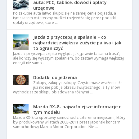
auta: PCC, tablice, dowód i opłaty
urzędowe
Po zakupie auta łatwo skupić się na samej cenie pojazdu, a
tymczasem ostateczny budżet rozjeżdża się przez podatki i
opłaty urzędowe, które …
Jazda z przyczepą a spalanie – co
najbardziej zwiększa zużycie paliwa i jak
to ograniczyć
Jazda z przyczepą często wygląda jak „prawie ta sama trasa”,
ale kończy się wyższym spalaniem, bo zestaw wymaga większej
energii niż samo …
Dodatki do jedzenia
Zakupy, zakupy i zakupy. Często masz wrażenie, że
już nic nie pobije okresu świątecznego, a Ty znów
wychodzisz ze sklepu obładowana różnymi …
Mazda RX-8- najważniejsze informacje o
tym modelu
Mazda RX-8 to sportowy samochód z czterema miejscami, który
był produkowany w latach 2003-2011 przez japoński koncern
samochodowy Mazda Motor Corporation. Nie …