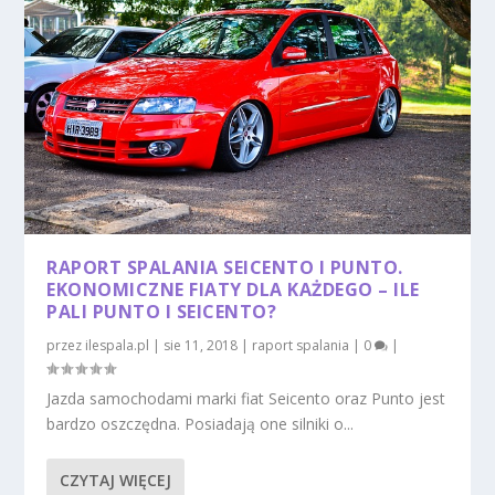
RAPORT SPALANIA SEICENTO I PUNTO.
EKONOMICZNE FIATY DLA KAŻDEGO – ILE
PALI PUNTO I SEICENTO?
przez
ilespala.pl
|
sie 11, 2018
|
raport spalania
|
0
|
Jazda samochodami marki fiat Seicento oraz Punto jest
bardzo oszczędna. Posiadają one silniki o...
CZYTAJ WIĘCEJ