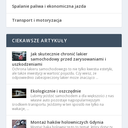
Spalanie paliwa i ekonomiczna jazda
Transport i motoryzacja
CIEKAWSZE ARTYKUŁY
Jak skutecznie chronić lakier
samochodowy przed zarysowaniami i
uszkodzeniami
Ochrona lakieru samochodowego to nie tylko kwestia estetyki,
ale także inwestycji w wartość pojazdu. Czy wiesz, że
odpowiednio zabezpieczony lakier może znacząco …
Ekologicznie i oszczędnie
Lubimy jeździć samochodem a dla większości z nas
własne auto pozostaje najpopularniejszym
środkiem transportu. Jeździmy w ten sposób nie tylko na
wakacje, …
Montaż haków holowniczych Gdynia
Montaż haka holowniczego to temat, który dotyczy