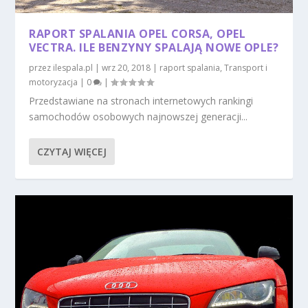
RAPORT SPALANIA OPEL CORSA, OPEL
VECTRA. ILE BENZYNY SPALAJĄ NOWE OPLE?
przez
ilespala.pl
|
wrz 20, 2018
|
raport spalania
,
Transport i
motoryzacja
|
0
|
Przedstawiane na stronach internetowych rankingi
samochodów osobowych najnowszej generacji...
CZYTAJ WIĘCEJ