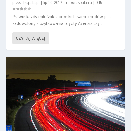
przez
ilespala.pl
|
lip 10, 2018
|
raport spalania
|
0
|
Prawie każdy miłośnik japońskich samochodów jest
zadowolony z użytkowania toyoty Avensis czy...
CZYTAJ WIĘCEJ