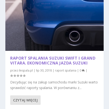
RAPORT SPALANIA SUZUKI SWIFT I GRAND
VITARA. EKONOMICZNA JAZDA SUZUKI
przez
ilespala.pl
|
lip 30, 2018
|
raport spalania
|
0
|
Decydując się na zakup samochodu marki Suzuki warto
sprawdzić raporty spalania. W porównaniu z...
CZYTAJ WIĘCEJ