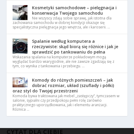
Kosmetyki samochodowe – pielęgnacja i
konserwacja Twojego samochodu
Nie wszyscy zdają sobie sprawę, jak istotna dla
zachowania samochodu w dobrej kondycji okazuje się
specjalistyczna pielęgnacja jego wnętrza, ale i karoserii. …
Spalanie według komputera a
rzeczywiste: skąd biorą się różnice i jak je
sprawdzić po tankowaniu do pełna
Wskazania spalania na komputerze pokładowym mogą
wyglądać bardzo wiarygodnie, ale nie zawsze zgadzają się z
tym, co wynika z tankowania i przebiegu. …
Komody do różnych pomieszczeń – jak
dobrać rozmiar, układ (szuflady i półki)
oraz styl do Twojej przestrzeni
Komoda bywa traktowana jak mebel „zastępczy”, tymczasem w
salonie, sypialni czy przedpokoju pełni rolę zarówno
praktycznego uporządkowania, jak i elementu aranżacji.
Różnica …
CYTAT DLA CIEBIE