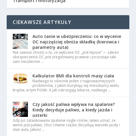
Transport i motoryzacja
CIEKAWSZE ARTYKUŁY
Auto tanie w ubezpieczeniu: co w wycenie
OC najczęściej obniża składkę (kierowca i
parametry auta)
Nie zawsze chodzi o to, że wybrane OC „jest lepsze” — zakres
ubezpieczenia OC jest uregulowany prawnie i pozostaje taki
sam niezależnie …
Kalkulator BMI dla kontroli masy ciała
Nadwaga to obecnie jeden z najpoważniejszych
problemów, z jakim borykają się mieszkańcy wielu
krajów, w tym Polski. A jak ostrzegają lekarze, nadwaga …
Czy jakość paliwa wpływa na spalanie?
Kiedy decyduje paliwo, a kiedy jazda i
usterki
Gdy po zatankowaniu spalanie nagle rośnie, łatwo uznać, że
winne jest paliwo, choć równie często decydują warunki jazdy i
stan auta. Jakość …