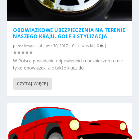
OBOWIĄZKOWE UBEZPIECZENIA NA TERENIE
NASZEGO KRAJU. GOLF 3 STYLIZACJA
przez
ilespala.pl
|
wrz 30, 2017
|
Ciekawostki
|
0
|
W Polsce posiadanie odpowiednich ubezpieczeń to nie
tylko obowiązek, ale także klucz do...
CZYTAJ WIĘCEJ