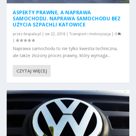
ASPEKTY PRAWNE, A NAPRAWA
SAMOCHODU. NAPRAWA SAMOCHODU BEZ
UŻYCIA SZPACHLI KATOWICE
przez
ilespala.pl
|
sie 22, 2018
|
Transport i motoryzacja
|
0
|
Naprawa samochodu to nie tylko kwestia techniczna,
ale także złożony proces prawny, który wymaga...
CZYTAJ WIĘCEJ