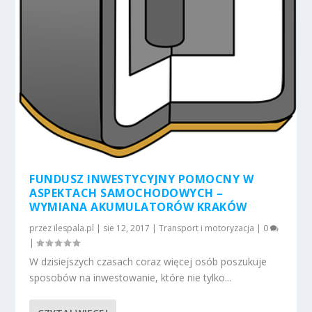
FUNDUSZ INWESTYCYJNY POMOCNY W
ASPEKTACH SAMOCHODOWYCH –
WYMIANA AKUMULATORÓW KRAKÓW
przez
ilespala.pl
|
sie 12, 2017
|
Transport i motoryzacja
|
0
|
W dzisiejszych czasach coraz więcej osób poszukuje
sposobów na inwestowanie, które nie tylko...