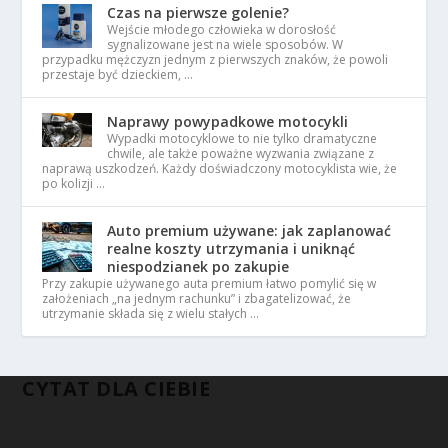
Czas na pierwsze golenie?
Wejście młodego człowieka w dorosłość
sygnalizowane jest na wiele sposobów. W
przypadku mężczyzn jednym z pierwszych znaków, że powoli
przestaje być dzieckiem, …
Naprawy powypadkowe motocykli
Wypadki motocyklowe to nie tylko dramatyczne
chwile, ale także poważne wyzwania związane z
naprawą uszkodzeń. Każdy doświadczony motocyklista wie, że
po kolizji …
Auto premium używane: jak zaplanować
realne koszty utrzymania i uniknąć
niespodzianek po zakupie
Przy zakupie używanego auta premium łatwo pomylić się w
założeniach „na jednym rachunku” i zbagatelizować, że
utrzymanie składa się z wielu stałych …
CYTAT DLA CIEBIE