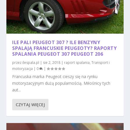
ILE PALI PEUGEOT 307 ? ILE BENZYNY
SPALAJĄ FRANCUSKIE PEUGEOTY? RAPORTY
SPALANIA PEUGEOT 307 PEUGEOT 206
przez
ilespala.pl
|
sie 2, 2018
|
raport spalania
,
Transport i
motoryzacja
|
0
|
Francuska marka Peugeot cieszy się na rynku
motoryzacyjnym dużą popularnością. Miłośnicy tych
aut...
CZYTAJ WIĘCEJ