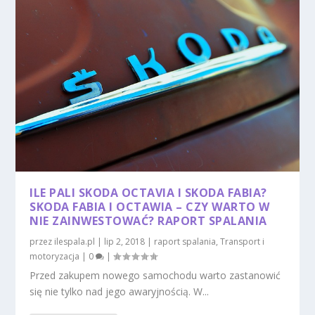
ILE PALI SKODA OCTAVIA I SKODA FABIA?
SKODA FABIA I OCTAWIA – CZY WARTO W
NIE ZAINWESTOWAĆ? RAPORT SPALANIA
przez
ilespala.pl
|
lip 2, 2018
|
raport spalania
,
Transport i
motoryzacja
|
0
|
Przed zakupem nowego samochodu warto zastanowić
się nie tylko nad jego awaryjnością. W...