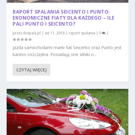
RAPORT SPALANIA SEICENTO I PUNTO.
EKONOMICZNE FIATY DLA KAŻDEGO – ILE
PALI PUNTO I SEICENTO?
przez
ilespala.pl
|
sie 11, 2018
|
raport spalania
|
0
|
Jazda samochodami marki fiat Seicento oraz Punto jest
bardzo oszczędna. Posiadają one silniki o...
CZYTAJ WIĘCEJ