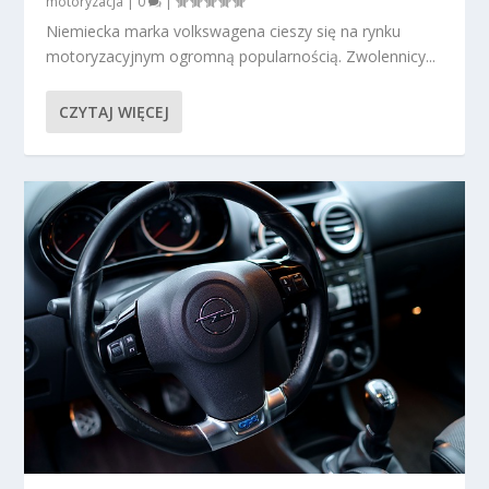
motoryzacja
|
0
|
Niemiecka marka volkswagena cieszy się na rynku
motoryzacyjnym ogromną popularnością. Zwolennicy...
CZYTAJ WIĘCEJ