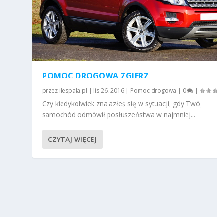
POMOC DROGOWA ZGIERZ
przez
ilespala.pl
|
lis 26, 2016
|
Pomoc drogowa
|
0
|
Czy kiedykolwiek znalazłeś się w sytuacji, gdy Twój
samochód odmówił posłuszeństwa w najmniej...
CZYTAJ WIĘCEJ