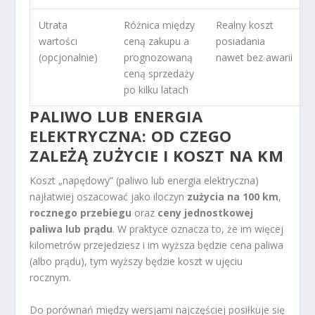
Utrata
Różnica między
Realny koszt
wartości
ceną zakupu a
posiadania
(opcjonalnie)
prognozowaną
nawet bez awarii
ceną sprzedaży
po kilku latach
PALIWO LUB ENERGIA
ELEKTRYCZNA: OD CZEGO
ZALEŻĄ ZUŻYCIE I KOSZT NA KM
Koszt „napędowy” (paliwo lub energia elektryczna)
najłatwiej oszacować jako iloczyn
zużycia na 100 km
,
rocznego przebiegu
oraz
ceny jednostkowej
paliwa lub prądu
. W praktyce oznacza to, że im więcej
kilometrów przejedziesz i im wyższa będzie cena paliwa
(albo prądu), tym wyższy będzie koszt w ujęciu
rocznym.
Do porównań między wersjami najczęściej posiłkuje się