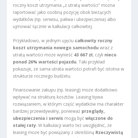
roczny koszt utrzymania „z utratą wartości” można
raportować jako osobną pozycję obok bieżących
wydatków (np. serwisu, paliwa i ubezpieczenia) albo
ujmować łącznie w kalkulacji całkowitej.
Przykładowo, w jednym ujęciu
całkowity roczny
koszt utrzymania nowego samochodu
wraz z
utratą wartości może wynieść
43 667 zł
, czyli
nieco
ponad 26% wartości pojazdu
. Taki przykład
pokazuje, że sama utrata wartości potrafi być istotna w
strukturze rocznego budżetu.
Finansowanie zakupu (np. leasing) może dodatkowo
wpływać na strukturę kosztów. Leasing bywa
rozwiązaniem, w którym część wydatków ma charakter
bardziej przewidywalny, ponieważ
przeglądy,
ubezpieczenia i serwis
mogą być
włączone do
stałej raty
. W kalkulacji warto też uwzględnić, że
leasing może być powiązany z określoną
Rzeczywistą