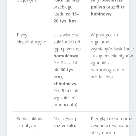
przebiegu
paliwa
oraz
filtr
rzędu
co 15–
kabinowy
20 tys. km
Płyny
Ustawiane w
W praktyce to
eksploatacyjne
zależności od
regularne
typu płynu: np.
wymiany/odświeżanie
hamulcowy
i uzupełnianie płynów
(co 2 lata lub
zgodnie z
ok.
60 tys.
harmonogramem
km
),
producenta
chłodniczy
(ok.
5 lat
lub
wg zaleceń
producenta)
Serwis układu
Najczęściej
Przegląd układu oraz
klimatyzacji
raz w roku
czynności związane z
utrzymaniem