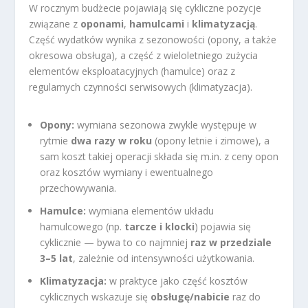
W rocznym budżecie pojawiają się cykliczne pozycje
związane z
oponami
,
hamulcami
i
klimatyzacją
.
Część wydatków wynika z sezonowości (opony, a także
okresowa obsługa), a część z wieloletniego zużycia
elementów eksploatacyjnych (hamulce) oraz z
regularnych czynności serwisowych (klimatyzacja).
Opony:
wymiana sezonowa zwykle występuje w
rytmie
dwa razy w roku
(opony letnie i zimowe), a
sam koszt takiej operacji składa się m.in. z ceny opon
oraz kosztów wymiany i ewentualnego
przechowywania.
Hamulce:
wymiana elementów układu
hamulcowego (np.
tarcze i klocki
) pojawia się
cyklicznie — bywa to co najmniej
raz w przedziale
3–5 lat
, zależnie od intensywności użytkowania.
Klimatyzacja:
w praktyce jako część kosztów
cyklicznych wskazuje się
obsługę/nabicie
raz do