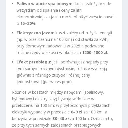
Paliwo w aucie spalinowym:
koszt zależy przede
wszystkim od spalania i ceny za litr;
ekonomiczniejsza jazda może obniżyć zużycie nawet
o
15–20%
.
Elektryczna jazda:
koszt zależy od zużycia energii
(np. w przeliczeniu na 100 km) i od stawki za kWh;
przy domowym ładowaniu w 2025 r. podawano
roczne rzędy wielkości w okolicach
1200–1800 zł
.
Efekt przebiegu:
jeśli porównujesz napędy przy
tym samym rocznym dystansie, różnice wynikają
głównie z różnego zużycia i różnej ceny
jednostkowej (paliwa vs prąd).
Różnice w kosztach między napędami (spalinowy,
hybrydowy i elektryczny) bywają widoczne w
przeliczeniu na 100 km: w przytoczonych przykładach
elektryki wypadały w przedziale
6–9 zł
za 100 km, a
benzyna w przedziale
30–40 zł
za 100 km. Oznacza to,
że przy tych samych założeniach przebiegowych