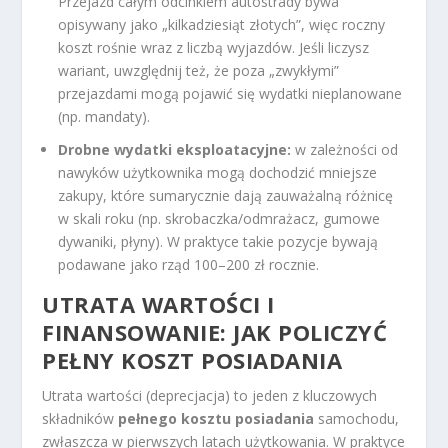
Przejazd całym odcinkiem autostrady bywa
opisywany jako „kilkadziesiąt złotych”, więc roczny
koszt rośnie wraz z liczbą wyjazdów. Jeśli liczysz
wariant, uwzględnij też, że poza „zwykłymi”
przejazdami mogą pojawić się wydatki nieplanowane
(np. mandaty).
Drobne wydatki eksploatacyjne:
w zależności od
nawyków użytkownika mogą dochodzić mniejsze
zakupy, które sumarycznie dają zauważalną różnicę
w skali roku (np. skrobaczka/odmrażacz, gumowe
dywaniki, płyny). W praktyce takie pozycje bywają
podawane jako rząd 100–200 zł rocznie.
UTRATA WARTOŚCI I
FINANSOWANIE: JAK POLICZYĆ
PEŁNY KOSZT POSIADANIA
Utrata wartości (deprecjacja) to jeden z kluczowych
składników
pełnego kosztu posiadania
samochodu,
zwłaszcza w pierwszych latach użytkowania. W praktyce