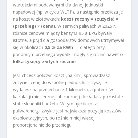
wartościami podawanymi dla danej jednostki
napędowej (np. w cyklu WLTP), a następnie przelicza je
na koszt w złotówkach:
koszt roczny = (zużycie) ×
(przebieg) × (cena)
. W samych paliwach w 2025 r.
różnice cenowe między benzyną 95 a LPG bywały
istotne, a prąd dla gospodarstw domowych utrzymywał
się w okolicach
0,5 zł za kWh
— dlatego przy
podobnym przebiegu wydatki mogły się różnić nawet o
kilka tysięcy złotych rocznie
.
Jeśli chcesz policzyć koszt „na km”, sprowadzasz
zużycie i cenę do wspólnej jednostki: liczysz, ile
wydajesz na przejechanie 1 kilometra, a potem (w
kalkulacji miesięcznej lub rocznej) dokładasz pozostałe
stałe składniki budżetu. W tym ujęciu koszt
paliwa/energii zwykle jest największą pozycją kosztów
eksploatacyjnych, bo rośnie mniej więcej
proporcjonalnie do przebiegu.