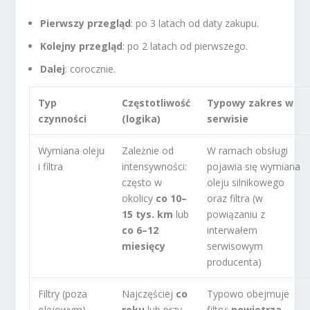
Pierwszy przegląd
: po 3 latach od daty zakupu.
Kolejny przegląd
: po 2 latach od pierwszego.
Dalej
: corocznie.
Typ
Częstotliwość
Typowy zakres w
czynności
(logika)
serwisie
Wymiana oleju
Zależnie od
W ramach obsługi
i filtra
intensywności:
pojawia się wymiana
często w
oleju silnikowego
okolicy
co 10–
oraz filtra (w
15 tys. km
lub
powiązaniu z
co 6–12
interwałem
miesięcy
serwisowym
producenta)
Filtry (poza
Najczęściej
co
Typowo obejmuje
olejowym)
roku
lub przy
filtry:
powietrza
,