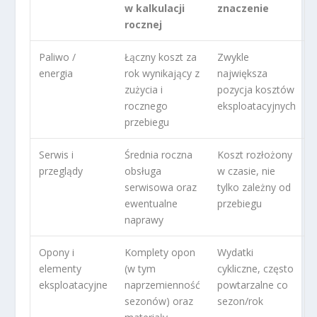
w kalkulacji
znaczenie
rocznej
Paliwo /
Łączny koszt za
Zwykle
energia
rok wynikający z
największa
zużycia i
pozycja kosztów
rocznego
eksploatacyjnych
przebiegu
Serwis i
Średnia roczna
Koszt rozłożony
przeglądy
obsługa
w czasie, nie
serwisowa oraz
tylko zależny od
ewentualne
przebiegu
naprawy
Opony i
Komplety opon
Wydatki
elementy
(w tym
cykliczne, często
eksploatacyjne
naprzemienność
powtarzalne co
sezonów) oraz
sezon/rok