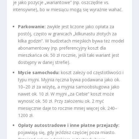
je jako pozycje „wariantowe” (np. oszczędne vs.
intensywne), bo w miesiącu mogą się wyraźnie wahać.
Parkowanie:
zwykle jest liczone jako opłata za
postój, często w granicach „kilkunastu złotych za
kilka godzin”. W budżetach miejskich bywa też model
abonamentowy (np. preferencyjny koszt dla
mieszkańca ok. 50 zł rocznie, jeśli taki wariant jest
dostępny w danej strefie).
Mycie samochodu:
koszt zależy od częstotliwości i
typu myjni. Myjnia ręczna bywa podawana jako ok.
10–20 zł za wizytę, a myjnia samoobsługowa jako
nawet ok. 10 zł. W myjni „za Ciebie” koszt może
wynosić ok. 50 zł. Przy założeniu ok. 2 myć
miesięcznie daje to rocznie mniej więcej ok. 240–
1200 zł.
Opłaty autostradowe i inne płatne przejazdy:
pojawiają się, gdy jeździsz częściej poza miasto.