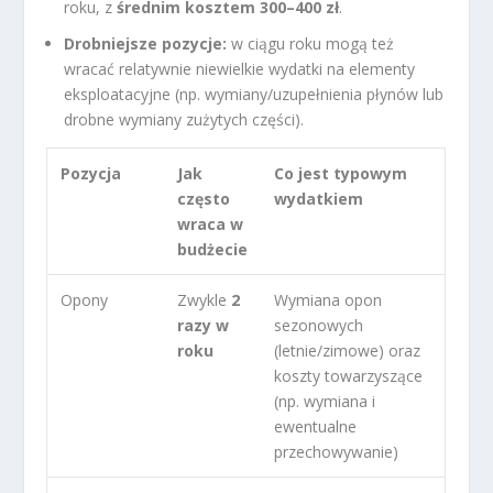
roku, z
średnim kosztem 300–400 zł
.
Drobniejsze pozycje:
w ciągu roku mogą też
wracać relatywnie niewielkie wydatki na elementy
eksploatacyjne (np. wymiany/uzupełnienia płynów lub
drobne wymiany zużytych części).
Pozycja
Jak
Co jest typowym
często
wydatkiem
wraca w
budżecie
Opony
Zwykle
2
Wymiana opon
razy w
sezonowych
roku
(letnie/zimowe) oraz
koszty towarzyszące
(np. wymiana i
ewentualne
przechowywanie)