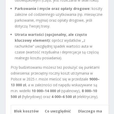
obowiązkowym (część jest rozliczana w skali roku).
Parkowanie i mycie oraz opłaty drogowe:
koszty
zależne od codziennego użytkowania (np. miesięczne
parkowanie, myjnia) oraz opłaty drogowe, jeśli
dotyczą Twojej trasy.
Utrata wartości (opcjonalny, ale często
kluczowy element):
oprócz wydatków „z
rachunków” uwzględnij spadek wartości auta w
czasie (wartość rezydualna i deprecjacja są częścią
realnego kosztu posiadania).
Przy budżetowaniu możesz też posłużyć się punktami
odniesienia: przeciętny roczny koszt utrzymania w
Polsce w 2025 r. może mieścić się w przedziale
9000–
13 000 zł
, a w zależności od napędu wskazywane są
m.in. widełki
10 000–14 000 zł
(spalinowy),
8 000–10
500 zł
(hybrydowy) oraz
4 000–6 500 zł
(elektryczny).
Blok kosztów
Co uwzględnić
Dlaczego ma