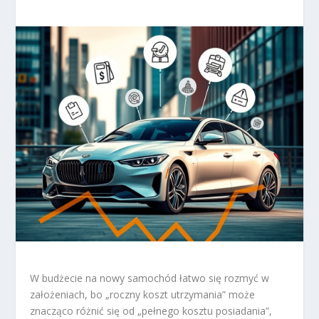
W budżecie na nowy samochód łatwo się rozmyć w
założeniach, bo „roczny koszt utrzymania” może
znacząco różnić się od „pełnego kosztu posiadania”,