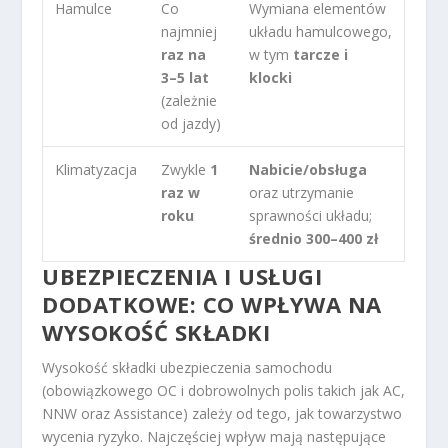
Hamulce
Co
Wymiana elementów
najmniej
układu hamulcowego,
raz na
w tym
tarcze i
3–5 lat
klocki
(zależnie
od jazdy)
Klimatyzacja
Zwykle
1
Nabicie/obsługa
raz w
oraz utrzymanie
roku
sprawności układu;
średnio 300–400 zł
UBEZPIECZENIA I USŁUGI
DODATKOWE: CO WPŁYWA NA
WYSOKOŚĆ SKŁADKI
Wysokość składki ubezpieczenia samochodu
(obowiązkowego OC i dobrowolnych polis takich jak AC,
NNW oraz Assistance) zależy od tego, jak towarzystwo
wycenia ryzyko. Najczęściej wpływ mają następujące