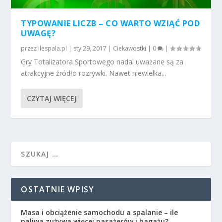
TYPOWANIE LICZB – CO WARTO WZIĄĆ POD
UWAGĘ?
przez
ilespala.pl
|
sty 29, 2017
|
Ciekawostki
|
0
|
Gry Totalizatora Sportowego nadal uważane są za
atrakcyjne źródło rozrywki. Nawet niewielka...
CZYTAJ WIĘCEJ
OSTATNIE WPISY
Masa i obciążenie samochodu a spalanie – ile
paliwa zużywa więcej pasażerów i bagażu?