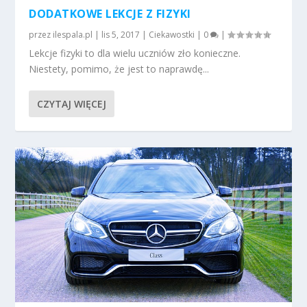
DODATKOWE LEKCJE Z FIZYKI
przez
ilespala.pl
|
lis 5, 2017
|
Ciekawostki
|
0
|
Lekcje fizyki to dla wielu uczniów zło konieczne.
Niestety, pomimo, że jest to naprawdę...
CZYTAJ WIĘCEJ