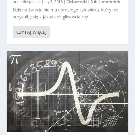
przez
ilespala.pl
|
sty 5, 2018
|
Ciekawostki
|
0
|
Dziś na świecie nie ma dorosłego człowieka, który nie
borykałby się z jakąś dolegliwością czy...
CZYTAJ WIĘCEJ