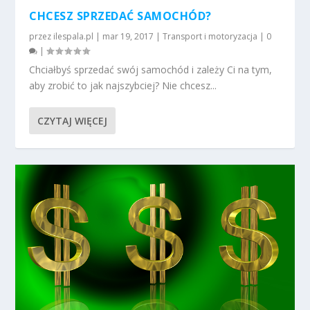
CHCESZ SPRZEDAĆ SAMOCHÓD?
przez
ilespala.pl
|
mar 19, 2017
|
Transport i motoryzacja
|
0
|
Chciałbyś sprzedać swój samochód i zależy Ci na tym,
aby zrobić to jak najszybciej? Nie chcesz...
CZYTAJ WIĘCEJ