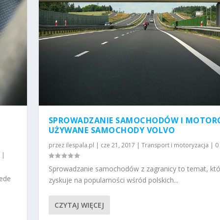
SPROWADZANIE SAMOCHODÓW I MOTOR
UŻYWANE SAMOCHODY VOLVO
przez
ilespala.pl
|
cze 21, 2017
|
Transport i motoryzacja
|
0
|
Sprowadzanie samochodów z zagranicy to temat, któ
zede
zyskuje na popularności wśród polskich...
CZYTAJ WIĘCEJ