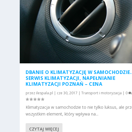
DBANIE O KLIMATYZACJĘ W SAMOCHODZIE.
SERWIS KLIMATYZACJI, NAPEŁNIANIE
KLIMATYZACJI POZNAŃ – CENA
przez
ilespala.pl
|
cze 30, 2017
|
Transport i motoryzacja
|
0
Klimatyzacja w samochodzie to nie tylko luksus, ale pr
wszystkim element, który wpływa na...
CZYTAJ WIĘCEJ