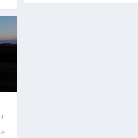
|
ego