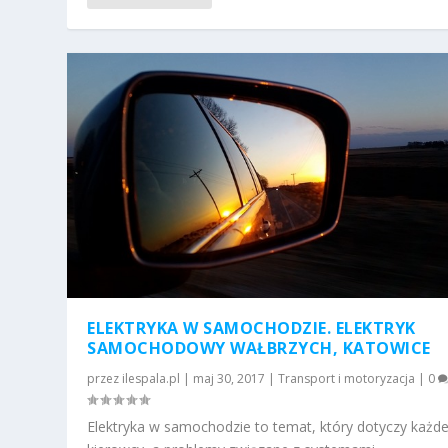
ELEKTRYKA W SAMOCHODZIE. ELEKTRYK
SAMOCHODOWY WAŁBRZYCH, KATOWICE
przez
ilespala.pl
|
maj 30, 2017
|
Transport i motoryzacja
|
0
Elektryka w samochodzie to temat, który dotyczy każd